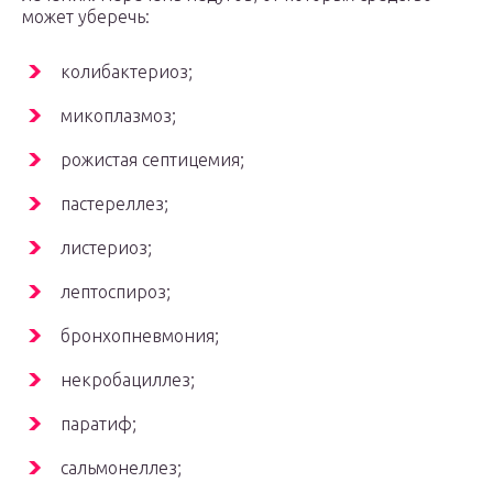
может уберечь:
колибактериоз;
микоплазмоз;
рожистая септицемия;
пастереллез;
листериоз;
лептоспироз;
бронхопневмония;
некробациллез;
паратиф;
сальмонеллез;