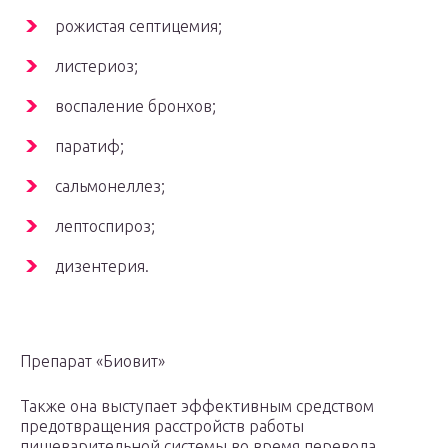
рожистая септицемия;
листериоз;
воспаление бронхов;
паратиф;
сальмонеллез;
лептоспироз;
дизентерия.
Препарат «Биовит»
Также она выступает эффективным средством
предотвращения расстройств работы
пищеварительной системы во время перевода