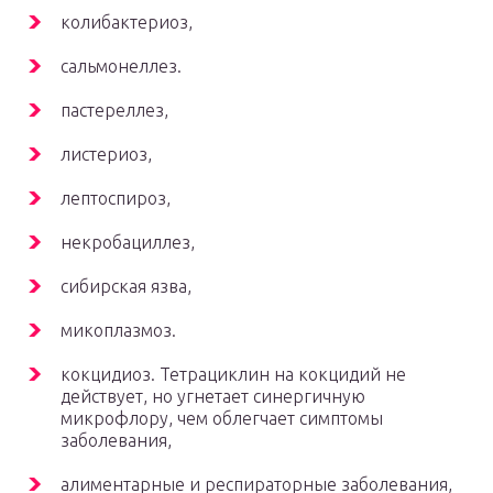
колибактериоз,
сальмонеллез.
пастереллез,
листериоз,
лептоспироз,
некробациллез,
сибирская язва,
микоплазмоз.
кокцидиоз. Тетрациклин на кокцидий не
действует, но угнетает синергичную
микрофлору, чем облегчает симптомы
заболевания,
алиментарные и респираторные заболевания,