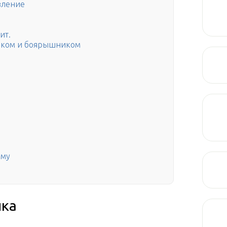
вление
ит.
иком и боярышником
иму
ика