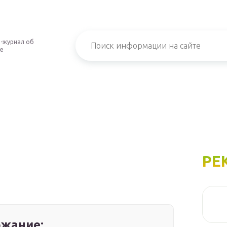
-журнал об
е
РЕ
жание: