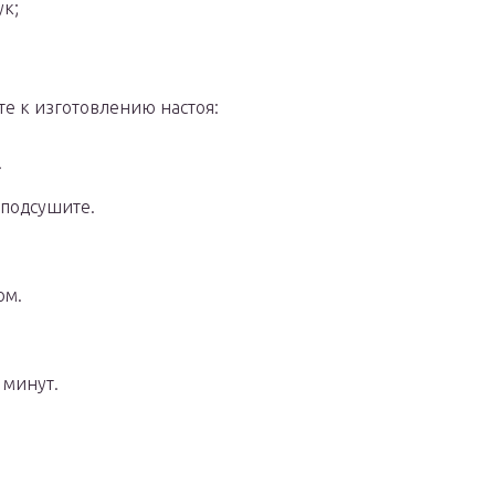
к;
те к изготовлению настоя:
.
 подсушите.
ом.
 минут.