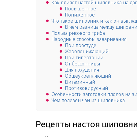
Как влияет настой шиповника на да
Повышенное
Пониженное
Что такое шиповник и как он выгляд
В чем разница между шиповн
Польза рисового гриба
Народные способы заваривания
При простуде
Жаропонижающий
При гипертонии
От бессонницы
Для похудения
Общеукрепляющий
Витаминный
Противовирусный
Особенности заготовки плодов на з
Чем полезен чай из шиповника
Рецепты настоя шиповн