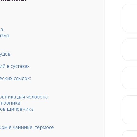
ка
изма
судов
й в суставах
еских ссылок:
овника для человека
иповника
одов шиповника
ком в чайнике, термосе