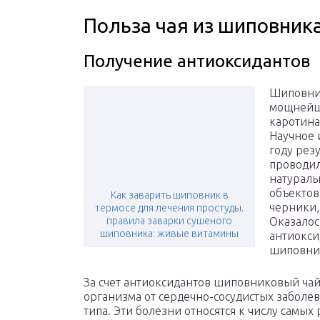
Польза чая из шиповник
Получение антиоксидантов
Шиповник
мощнейши
каротина
Научное 
году рез
проводил
натураль
объектов
Как заварить шиповник в
черники,
термосе для лечения простуды.
правила заварки сушеного
Оказалос
шиповника: живые витамины
антиокси
шиповни
За счет антиоксидантов шиповниковый ча
организма от сердечно-сосудистых заболев
типа. Эти болезни относятся к числу самы