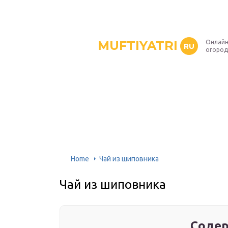
MUFTIYATRI
Онлайн
RU
огород
Home
Чай из шиповника
Чай из шиповника
Содер