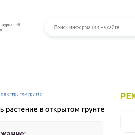
-журнал об
е
РЕ
е в открытом грунте
ь растение в открытом грунте
жание: