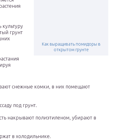
растения
 культуру
тый грунт
шних
Как выращивать помидоры в
открытом грунте
растания
ируя
ывают снежные комки, в них помещают
ссаду под грунт.
ость накрывают полиэтиленом, убирают в
ержат в холодильнике.