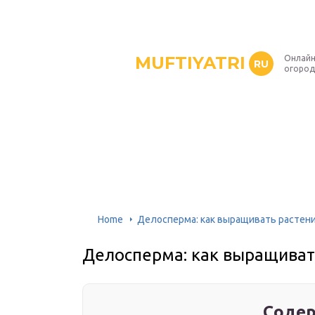
MUFTIYATRI
Онлайн
RU
огород
Home
Делосперма: как выращивать растени
Делосперма: как выращиват
Содер