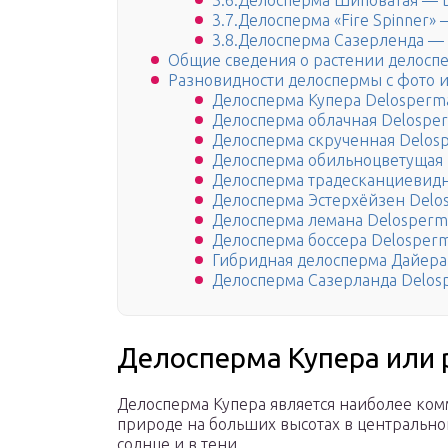
3.6.Делосперма Шиповатая — D
3.7.Делосперма «Fire Spinner» 
3.8.Делосперма Сазерленда — D
Общие сведения о растении делосп
Разновидности делоспермы с фото 
Делосперма Купера Delosperma
Делосперма облачная Delospe
Делосперма скрученная Delos
Делосперма обильноцветущая 
Делосперма традесканциевидна
Делосперма Эстерхёйзен Delos
Делосперма лемана Delosperma
Делосперма боссера Delosper
Гибридная делосперма Дайера 
Делосперма Сазерланда Delospe
Делосперма Купера или 
Делосперма Купера является наиболее ком
природе на больших высотах в центрально
солнце и в тени.