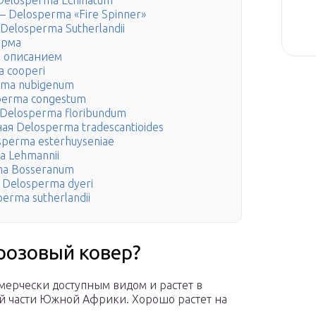
elosperma Echinatum
— Delosperma «Fire Spinner»
elosperma Sutherlandii
ерма
и описанием
 cooperi
rma nubigenum
perma congestum
Delosperma floribundum
я Delosperma tradescantioides
perma esterhuyseniae
 Lehmannii
ma Bosseranum
Delosperma dyeri
rma sutherlandii
розовый ковер?
мерчески доступным видом и растет в
й части Южной Африки. Хорошо растет на