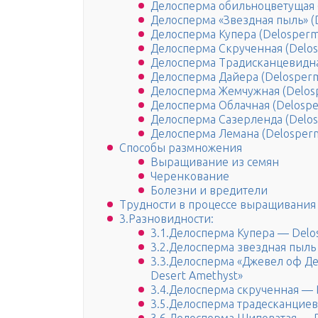
Делосперма обильноцветущая (
Делосперма «Звездная пыль» (D
Делосперма Купера (Delosperm
Делосперма Скрученная (Delo
Делосперма Традисканцевидная
Делосперма Дайера (Delosperm
Делосперма Жемчужная (Delos
Делосперма Облачная (Delosp
Делосперма Сазерленда (Delosp
Делосперма Лемана (Delosperm
Способы размножения
Выращивание из семян
Черенкование
Болезни и вредители
Трудности в процессе выращивания
3.Разновидности:
3.1.Делосперма Купера — Delo
3.2.Делосперма звездная пыль
3.3.Делосперма «Джевел оф Де
Desert Amethyst»
3.4.Делосперма скрученная — 
3.5.Делосперма традесканциев