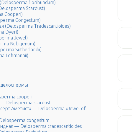
Delosperma floribundum)
elosperma Stardust)
a Cooperi)
sperma Congestum)
 (Delosperma Tradescantioides)
a Dyeri)
perma Jewel)
erma Nubigenum)
erma Sutherlandii)
a Lehmannii)
 делоспермы
sperma cooperi
 — Delosperma stardust
серт Аметист» — Delosperma «Jewel of
Delosperma congestum
идная — Delosperma tradescantioides