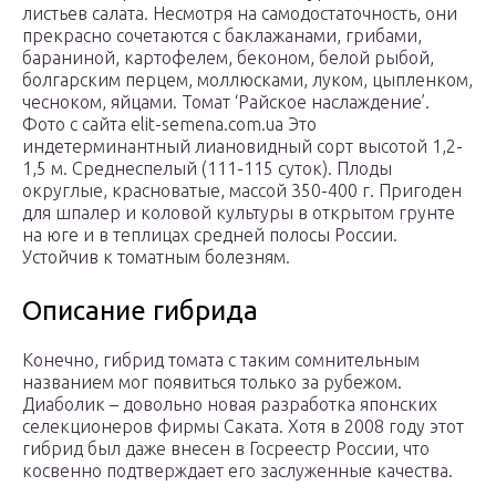
листьев салата. Несмотря на самодостаточность, они
прекрасно сочетаются с баклажанами, грибами,
бараниной, картофелем, беконом, белой рыбой,
болгарским перцем, моллюсками, луком, цыпленком,
чесноком, яйцами. Томат ‘Райское наслаждение’.
Фото с сайта elit-semena.com.ua Это
индетерминантный лиановидный сорт высотой 1,2-
1,5 м. Среднеспелый (111-115 суток). Плоды
округлые, красноватые, массой 350-400 г. Пригоден
для шпалер и коловой культуры в открытом грунте
на юге и в теплицах средней полосы России.
Устойчив к томатным болезням.
Описание гибрида
Конечно, гибрид томата с таким сомнительным
названием мог появиться только за рубежом.
Диаболик – довольно новая разработка японских
селекционеров фирмы Саката. Хотя в 2008 году этот
гибрид был даже внесен в Госреестр России, что
косвенно подтверждает его заслуженные качества.