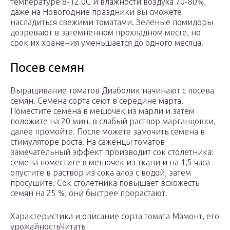
температуре 8-12 0C и влажности воздуха 70-80%,
даже на Новогодние праздники вы сможете
насладиться свежими томатами. Зеленые помидоры
дозревают в затемненном прохладном месте, но
срок их хранения уменьшается до одного месяца.
Посев семян
Выращивание томатов Диаболик начинают с посева
семян. Семена сорта сеют в середине марта.
Поместите семена в мешочек из марли и затем
положите на 20 мин. в слабый раствор марганцовки,
далее промойте. После можете замочить семена в
стимуляторе роста. На саженцы томатов
замечательный эффект производит сок столетника:
семена поместите в мешочек из ткани и на 1,5 часа
опустите в раствор из сока алоэ с водой, затем
просушите. Сок столетника повышает всхожесть
семян на 25 %, они быстрее прорастают.
Характеристика и описание сорта томата Мамонт, его
урожайностьЧитать