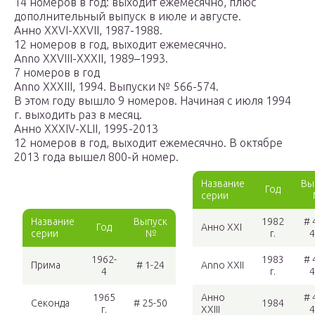
14 номеров в год: выходит ежемесячно, плюс
дополнительный выпуск в июле и августе.
Анно XXVI-XXVII, 1987-1988.
12 номеров в год, выходит ежемесячно.
Anno XXVIII-XXXII, 1989–1993.
7 номеров в год
Anno XXXIII, 1994. Выпуски № 566-574.
В этом году вышло 9 номеров. Начиная с июля 1994
г. выходить раз в месяц.
Анно XXXIV-XLII, 1995-2013
12 номеров в год, выходит ежемесячно. В октябре
2013 года вышел 800-й номер.
Название
Вы
Год
серии
Название
Выпуск
1982
# 
Год
Анно XXI
серии
№
г.
4
1962-
1983
# 
Прима
# 1-24
Anno XXII
4
г.
4
1965
Анно
# 
Секонда
# 25-50
1984
г.
XXIII
4