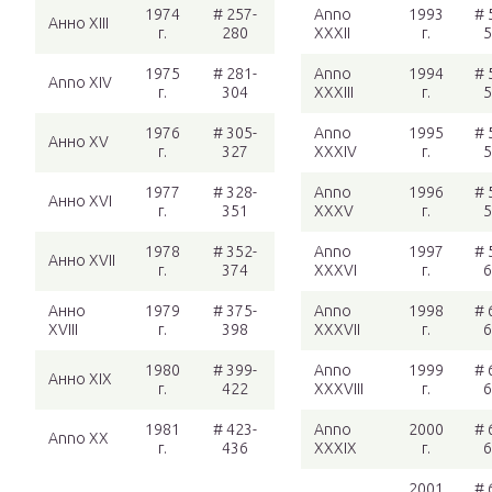
1974
# 257-
Anno
1993
# 
Анно XIII
г.
280
XXXII
г.
5
1975
# 281-
Anno
1994
# 
Anno XIV
г.
304
XXXIII
г.
5
1976
# 305-
Anno
1995
# 
Анно XV
г.
327
XXXIV
г.
5
1977
# 328-
Anno
1996
# 
Анно XVI
г.
351
XXXV
г.
5
1978
# 352-
Anno
1997
# 
Анно XVII
г.
374
XXXVI
г.
6
Анно
1979
# 375-
Anno
1998
# 
XVIII
г.
398
XXXVII
г.
6
1980
# 399-
Anno
1999
# 
Анно XIX
г.
422
XXXVIII
г.
6
1981
# 423-
Anno
2000
# 
Anno XX
г.
436
XXXIX
г.
6
2001
# 