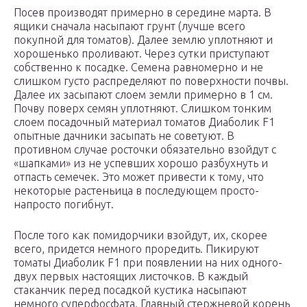
Посев производят примерно в середине марта. В
ящики сначала насыпают грунт (лучше всего
покупной для томатов). Далее землю уплотняют и
хорошенько проливают. Через сутки приступают
собственно к посадке. Семена равномерно и не
слишком густо распределяют по поверхности почвы.
Далее их засыпают слоем земли примерно в 1 см.
Почву поверх семян уплотняют. Слишком тонким
слоем посадочный материал томатов Диаболик F1
опытные дачники засыпать не советуют. В
противном случае росточки обязательно взойдут с
«шапками» из не успевших хорошо разбухнуть и
отпасть семечек. Это может привести к тому, что
некоторые растеньица в последующем просто-
напросто погибнут.
После того как помидорчики взойдут, их, скорее
всего, придется немного проредить. Пикируют
томаты Диаболик F1 при появлении на них одного-
двух первых настоящих листочков. В каждый
стаканчик перед посадкой кустика насыпают
немного суперфосфата. Главный стержневой корень