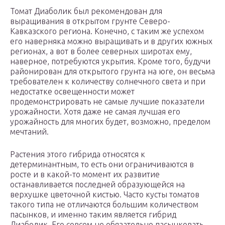
Томат Диаболик был рекомендован для
выращивания в открытом грунте Северо-
Кавказского региона. Конечно, с таким же успехом
его наверняка можно выращивать и в других южных
регионах, а вот в более северных широтах ему,
наверное, потребуются укрытия. Кроме того, будучи
районирован для открытого грунта на юге, он весьма
требователен к количеству солнечного света и при
недостатке освещенности может
продемонстрировать не самые лучшие показатели
урожайности. Хотя даже не самая лучшая его
урожайность для многих будет, возможно, пределом
мечтаний.
Растения этого гибрида относятся к
детерминантным, то есть они ограничиваются в
росте и в какой-то момент их развитие
останавливается последней образующейся на
верхушке цветочной кистью. Часто кусты томатов
такого типа не отличаются большим количеством
пасынков, и именно таким является гибрид
Диаболик. Его совсем не обязательно пасынковать,