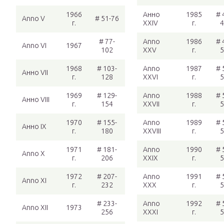
1966
Анно
1985
# 
Anno V
# 51-76
г.
XXIV
г.
4
# 77-
Anno
1986
# 
Anno VI
1967
102
XXV
г.
5
1968
# 103-
Anno
1987
# 
Анно VII
г.
128
XXVI
г.
5
1969
# 129-
Anno
1988
# 
Анно VIII
г.
154
XXVII
г.
5
1970
# 155-
Anno
1989
# 
Анно IX
г.
180
XXVIII
г.
5
1971
# 181-
Anno
1990
# 
Anno X
г.
206
XXIX
г.
5
1972
# 207-
Anno
1991
# 
Anno XI
г.
232
XXX
г.
5
# 233-
Anno
1992
# 
Anno XII
1973
256
XXXI
г.
5