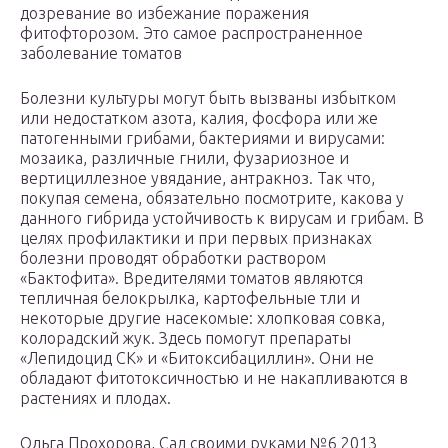
дозревание во избежание поражения
фитофторозом. Это самое распространенное
заболевание томатов
Болезни культуры могут быть вызваны избытком
или недостатком азота, калия, фосфора или же
патогенными грибами, бактериями и вирусами:
мозаика, различные гнили, фузариозное и
вертициллезное увядание, антракноз. Так что,
покупая семена, обязательно посмотрите, какова у
данного гибрида устойчивость к вирусам и грибам. В
целях профилактики и при первых признаках
болезни проводят обработки раствором
«Бактофита». Вредителями томатов являются
тепличная белокрылка, картофельные тли и
некоторые другие насекомые: хлопковая совка,
колорадский жук. Здесь помогут препараты
«Лепидоцид СК» и «Битоксибациллин». Они не
обладают фитотоксичностью и не накапливаются в
растениях и плодах.
Ольга Прохорова, Сад своими руками №6 2013