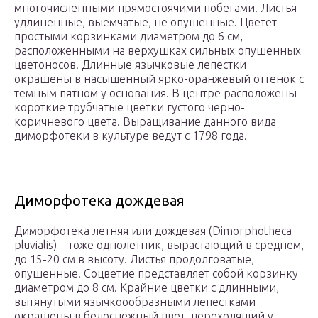
многочисленными прямостоячими побегами. Листья
удлиненные, выемчатые, не опушенные. Цветет
простыми корзинками диаметром до 6 см,
расположенными на верхушках сильных опушенных
цветоносов. Длинные язычковые лепестки
окрашены в насыщенный ярко-оранжевый оттенок с
темным пятном у основания. В центре расположены
короткие трубчатые цветки густого черно-
коричневого цвета. Выращивание данного вида
диморфотеки в культуре ведут с 1798 года.
Диморфотека дождевая
Диморфотека летняя или дождевая (Dimorphotheca
pluvialis) – тоже однолетник, вырастающий в среднем,
до 15-20 см в высоту. Листья продолговатые,
опушенные. Соцветие представляет собой корзинку
диаметром до 8 см. Крайние цветки с длинными,
вытянутыми язычкоообразными лепестками
окрашены в белоснежный цвет, переходящий у