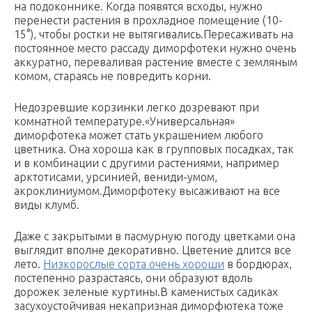
на подоконнике. Когда появятся всходы, нужно
перенести растения в прохладное помещение (10-
15°), чтобы ростки не вытягивались.Пересаживать на
постоянное место рассаду диморфотеки нужно очень
аккуратно, переваливая растение вместе с земляным
комом, стараясь не повредить корни.
Недозревшие корзинки легко дозревают при
комнатной температуре.«Универсальная»
диморфотека может стать украшением любого
цветника. Она хороша как в групповых посадках, так
и в комбинации с другими растениями, например
арктотисами, урсинией, вениди-умом,
акроклиниумом.Диморфотеку высаживают на все
виды клумб.
Даже с закрытыми в пасмурную погоду цветками она
выглядит вполне декоративно. Цветение длится все
лето.
Низкорослые сорта очень хороши
в бордюрах,
постепенно разрастаясь, они образуют вдоль
дорожек зеленые куртины.В каменистых садиках
засухоустойчивая некапризная диморфютека тоже