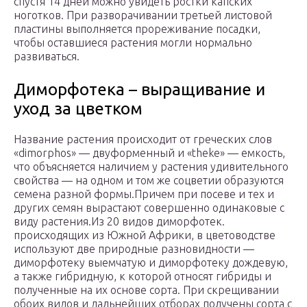
спустя 14 дней можно увидеть ростки капских
ноготков. При разворачивании третьей листовой
пластины выполняется прореживание посадки,
чтобы оставшиеся растения могли нормально
развиваться.
Диморфотека – выращивание и
уход за цветком
Название растения происходит от греческих слов
«dimorphos» — двуформенный и «theke» — емкость,
что объясняется наличием у растения удивительного
свойства — на одном и том же соцветии образуются
семена разной формы.Причем при посеве и тех и
других семян вырастают совершенно одинаковые с
виду растения.Из 20 видов диморфотек.
происходящих из Южной Африки, в цветоводстве
используют две природные разновидности —
диморфотеку выемчатую и диморфотеку дождевую,
а также гибридную, к которой относят гибриды и
полученные на их основе сорта. При скрещивании
обоих видов и дальнейших отборах получены сорта с