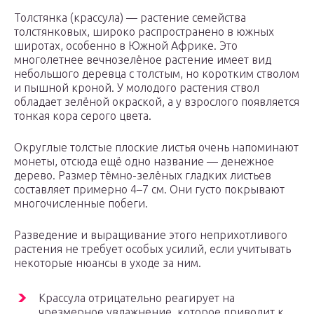
Толстянка (крассула) — растение семейства
толстянковых, широко распространено в южных
широтах, особенно в Южной Африке. Это
многолетнее вечнозелёное растение имеет вид
небольшого деревца с толстым, но коротким стволом
и пышной кроной. У молодого растения ствол
обладает зелёной окраской, а у взрослого появляется
тонкая кора серого цвета.
Округлые толстые плоские листья очень напоминают
монеты, отсюда ещё одно название — денежное
дерево. Размер тёмно-зелёных гладких листьев
составляет примерно 4–7 см. Они густо покрывают
многочисленные побеги.
Разведение и выращивание этого неприхотливого
растения не требует особых усилий, если учитывать
некоторые нюансы в уходе за ним.
Крассула отрицательно реагирует на
чрезмерное увлажнение, которое приводит к