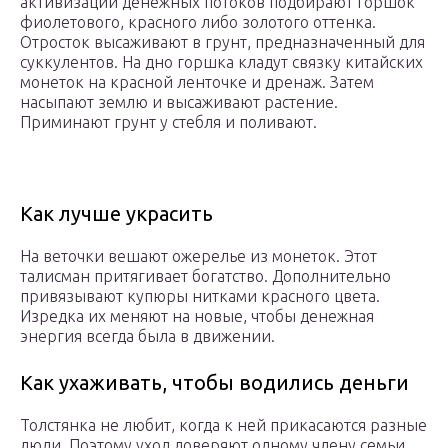
активизации денежных потоков подбирают горшок
фиолетового, красного либо золотого оттенка.
Отросток высаживают в грунт, предназначенный для
суккулентов. На дно горшка кладут связку китайских
монеток на красной ленточке и дренаж. Затем
насыпают землю и высаживают растение.
Приминают грунт у стебля и поливают.
Как лучше украсить
На веточки вешают ожерелье из монеток. Этот
талисман притягивает богатство. Дополнительно
привязывают купюры нитками красного цвета.
Изредка их меняют на новые, чтобы денежная
энергия всегда была в движении.
Как ухаживать, чтобы водились деньги
Толстянка не любит, когда к ней прикасаются разные
люди. Поэтому уход доверяют одному члену семьи