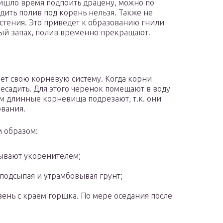
пришло время подпоить драцену, можно по
дить полив под корень нельзя. Также не
астения. Это приведет к образованию гнили
ный запах, полив временно прекращают.
ает свою корневую систему. Когда корни
ресадить. Для этого черенок помещают в воду
м длинные корневища подрезают, т.к. они
ования.
 образом:
ывают укоренителем;
подсыпая и утрамбовывая грунт;
ень с краем горшка. По мере оседания после