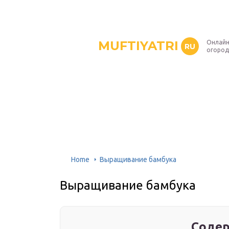
MUFTIYATRI
Онлайн
RU
огород
Home
Выращивание бамбука
Выращивание бамбука
Содер