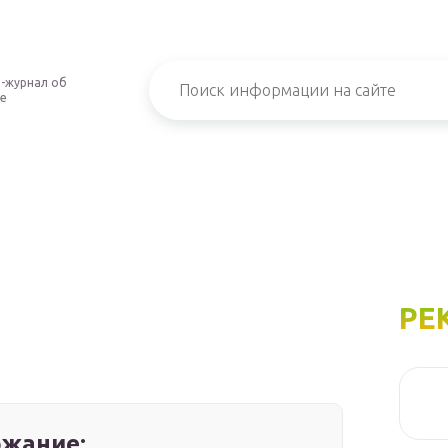
-журнал об
е
РЕ
жание: