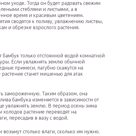
рном уходе. Тогда он будет радовать свежим
елеными стеблями и листьями, а в
нное время и красивым цветением.
тия сводятся к поливу, увлажнению листвы,
ам и обрезке взрослого растения.
 бамбук только отстоянной водой комнатной
уры. Если увлажнять землю обычной
едные примеси, пагубно скажутся на
 растение станет мишенью для атак
ь замороженную. Таким образом, она
олива бамбука изменяется в зависимости от
ще увлажнять землю. В период осень-зима
 холодов растение переводят на
и, пересадив в вазу с водой.
 возьмут столько влаги, сколько им нужно.