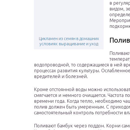
в регуля
видом, з
определе
Мероприя
подкормк
Цикламен из семян в домашних
Полив
условиях: выращивание и уход
Поливают
температ
водопроводной, то содержащиеся в ней вр
процессах развития культуры. Ослабленное
вредителей и болезней.
Кроме отстоянной воды можно использоват
смягчается и немного очищается. Частота п
времени года. Когда тепло, необходимо ча
полив должен быть умеренным. С приходом
самостоятельный контроль потребности влаг
Поливают бамбук через поддон. Корни сами