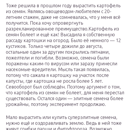
Тоже решила в прошлом году вырастить картофель
из семян. Являясь овощеводом-любителем с 20-
летним стажем, даже не сомневалась, что у меня всё
получится. Пока хочу опровергнуть
разрекламированное преимущество.Картофель из
семян болеет и ещё как! Высадила я собственную
рассаду картошки на огород. Было её немного — 12
кустиков. Только четыре дожили до августа,
остальные один за другим покрылись пятнами,
пожелтели и погибли. Возможно, семена были
поражены каким-то вирусом или заразу принесли
насекомые-вредители. Мысль такая появилась,
потому что сажала я картошку на участок после
капусты, где картошка не росла более 5 лет.
Севооборот был соблюдён. Поэтому аргумент о том,
что картофель из семян не болеет, для меня перестал
существовать. Остался один — элитные семена более
урожайны, поэтому эксперимент продолжаю.
Мало вырастить или купить суперэлитные семена,
нужно ещё и оздоравливать землю. Ведь в ней тоже
живут грибки парши и фитофтороза. Возможно,