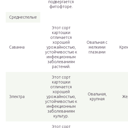
подвергается
фитофторе.
Среднеспелые
Этот сорт
картошки
отличается
хорошей
Овальная с
Саванна
урожайностью,
мелкими
Кре
устойчивостью к
глазками
инфекционным
заболеваниям
растений.
Этот сорт
картошки
отличается
хорошей
Овальная,
Электра
урожайностью,
Же
крупная
устойчивостью к
инфекционным
заболеваниям
культур.
Этот сорт