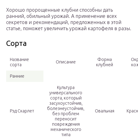
Хорошо пророщенные клубни способны дать
ранний, обильный урожай. А применение всех
секретов и рекомендаций, предложенных в этой
статье, поможет увеличить урожай картофеля в разы.
Сорта
Название
Форма
Ок
Описание
сорта
клубней
ко
Ранние
Культура
универсального
сорта, который
засухоустойчив,
болезнеустойчив,
Рэд Скарлет
Овальная
Крас
без проблем
переносит
повреждения
механического
типа