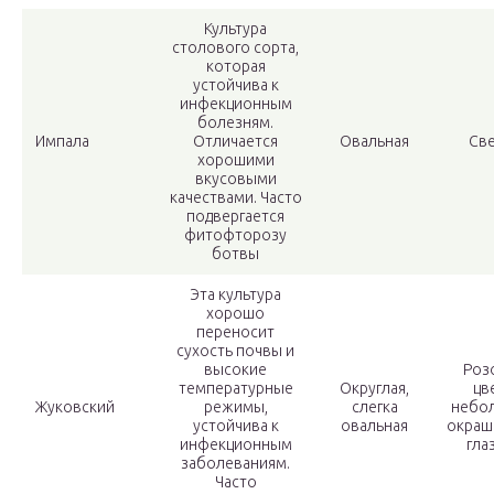
Культура
столового сорта,
которая
устойчива к
инфекционным
болезням.
Импала
Отличается
Овальная
Св
хорошими
вкусовыми
качествами. Часто
подвергается
фитофторозу
ботвы
Эта культура
хорошо
переносит
сухость почвы и
высокие
Роз
температурные
Округлая,
цв
Жуковский
режимы,
слегка
небо
устойчива к
овальная
окраш
инфекционным
гла
заболеваниям.
Часто