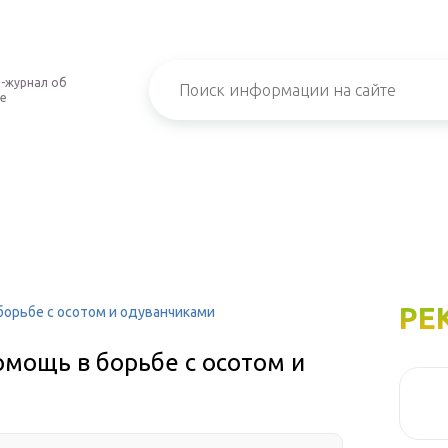
-журнал об
е
РЕ
орьбе с осотом и одуванчиками
мощь в борьбе с осотом и