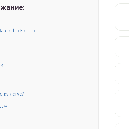
жание:
lamm bio Electro
ми
олку легче?
до»