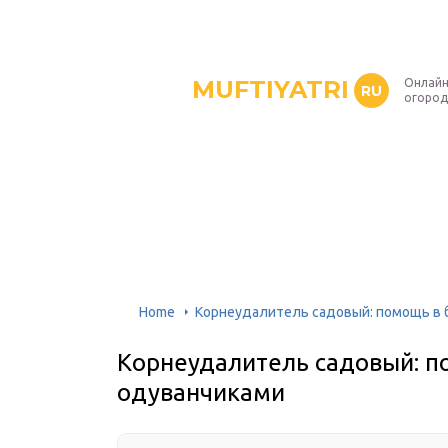
MUFTIYATRI
Онлайн
RU
огород
Home
Корнеудалитель садовый: помощь в б
Корнеудалитель садовый: по
одуванчиками