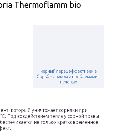
ria Thermoflamm bio
Черный перец эффективен в
борьбе с раком и проблемами с
печенью
умент, который уничтожает сорняки при
°C. Под воздействием тепла у сорной травы
обеспечивается не только кратковременное
фект.