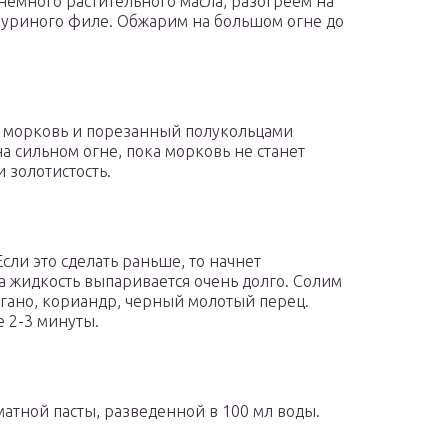
немного растительного масла, разогреем на
куриного филе. Обжарим на большом огне до
е морковь и порезанный полукольцами
 сильном огне, пока морковь не станет
и золотистость.
Если это сделать раньше, то начнет
 а жидкость выпаривается очень долго. Солим
егано, кориандр, черный молотый перец.
 2-3 минуты.
матной пасты, разведенной в 100 мл воды.