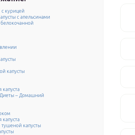
 с курицей
капусты с апельсинами
т белокочанной
овлении
капусты
ой капусты
 капуста
– Диеты – Домашний
локом
 капуста
я тушеной капусты
апусты