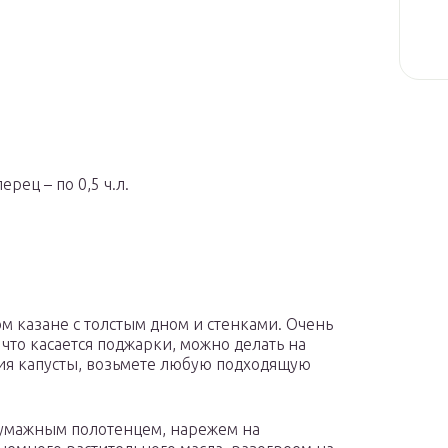
рец – по 0,5 ч.л.
м казане с толстым дном и стенками. Очень
, что касается поджарки, можно делать на
ния капусты, возьмете любую подходящую
бумажным полотенцем, нарежем на