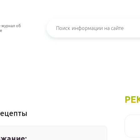
-журнал об
е
РЕ
рецепты
жание: