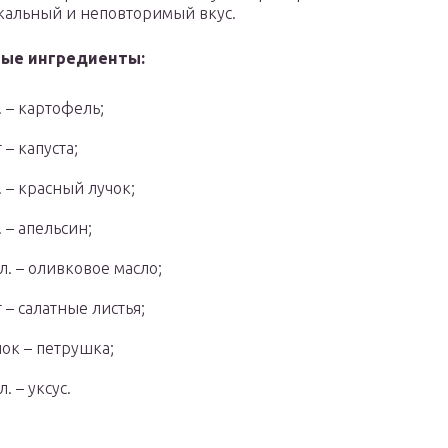
кальный и неповторимый вкус.
ые ингредиенты:
. – картофель;
 – капуста;
. – красный лучок;
. – апельсин;
. л. – оливковое масло;
г – салатные листья;
чок – петрушка;
 л. – уксус.