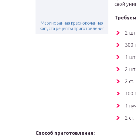
свой уни
Требуем
Маринованная краснокочанная
капуста рецепты приготовления
2 шт
300 г
1 шт
2 шт
2 ст
100 
1 пу
2 ст.
Способ приготовления: