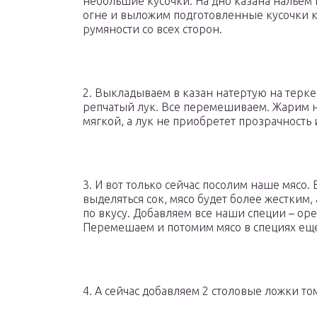
небольшие кусочки. На дно казана нальем 
огне и выложим подготовленные кусочки 
румяности со всех сторон.
2. Выкладываем в казан натертую на терк
репчатый лук. Все перемешиваем. Жарим на
мягкой, а лук не приобретет прозрачность 
3. И вот только сейчас посолим наше мясо. 
выделяться сок, мясо будет более жестким,
по вкусу. Добавляем все наши специи – ор
Перемешаем и потомим мясо в специях еще
4. А сейчас добавляем 2 столовые ложки то