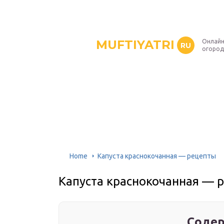
MUFTIYATRI
Онлайн
RU
огород
Home
Капуста краснокочанная — рецепты
Капуста краснокочанная — 
Содер