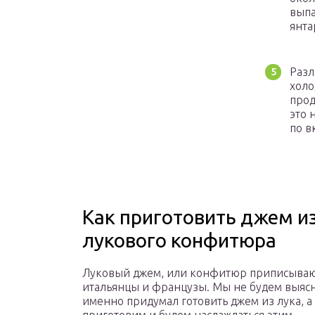
выпа
янта
Разл
холо
прод
это 
по в
Как приготовить джем из
лукового конфитюра
Луковый джем, или конфитюр приписываю
итальянцы и французы. Мы не будем выясн
именно придумал готовить джем из лука, а