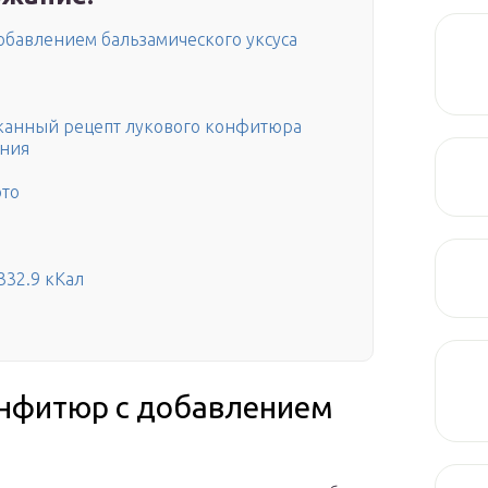
обавлением бальзамического уксуса
сканный рецепт лукового конфитюра
ания
ото
332.9 кКал
онфитюр с добавлением