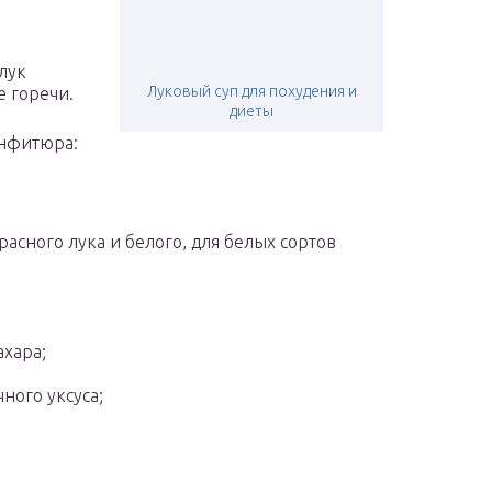
лук
Луковый суп для похудения и
е горечи.
диеты
онфитюра:
красного лука и белого, для белых сортов
ахара;
чного уксуса;