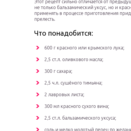
Этот рецепт сильно отличается от предыдущ
не только бальзамический уксус, но и кра
применять в процессе приготовления прид
прелесть.
Что понадобится:
600 г красного или крымского лука;
2,5 ст.л. оливкового масла;
300 г сахара;
2,5 ч.л. сушёного тимьяна;
2 лавровых листа;
300 мл красного сухого вина;
2,5 ст.л. бальзамического уксуса;
соль и мелко молотый перец по желан