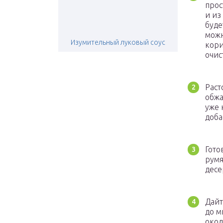
прос
и из
буде
можн
Изумительный луковый соус
кори
очис
Раст
обжа
уже 
доба
Гото
румя
десе
Дайт
до м
окол