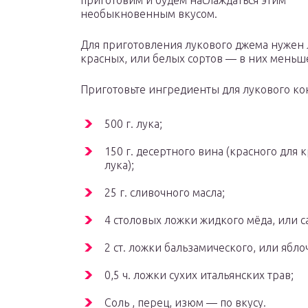
приготовим и будем наслаждаться этим
необыкновенным вкусом.
Для приготовления лукового джема нужен 
красных, или белых сортов — в них меньш
Приготовьте ингредиенты для лукового к
500 г. лука;
150 г. десертного вина (красного для 
лука);
25 г. сливочного масла;
4 столовых ложки жидкого мёда, или с
2 ст. ложки бальзамического, или ябло
0,5 ч. ложки сухих итальянских трав;
Соль , перец, изюм — по вкусу.