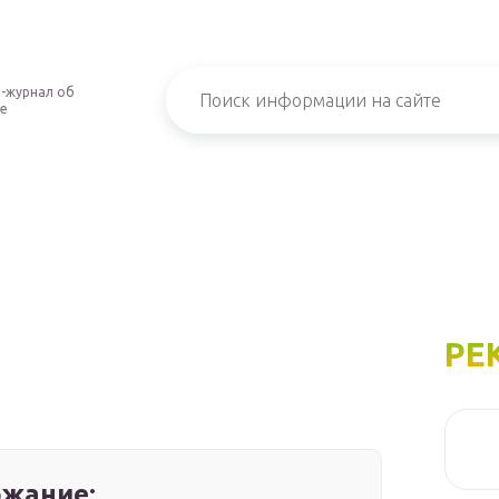
-журнал об
е
РЕ
жание: