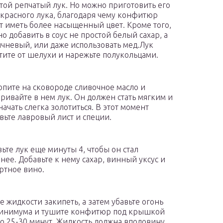
той репчатый лук. Но можно приготовить его
 красного лука, благодаря чему конфитюр
т иметь более насыщенный цвет. Кроме того,
о добавить в соус не простой белый сахар, а
чневый, или даже использовать мед.Лук
тите от шелухи и нарежьте полукольцами.
опите на сковороде сливочное масло и
ривайте в нем лук. Он должен стать мягким и
начать слегка золотиться. В этот момент
вьте лавровый лист и специи.
вьте лук еще минуты 4, чтобы он стал
нее. Добавьте к нему сахар, винный уксус и
ртное вино.
е жидкости закипеть, а затем убавьте огонь
инимума и тушите конфитюр под крышкой
о 25-30 минут. Жидкость должна вполовину