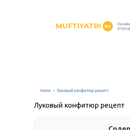
MUFTIYATRI
Онлайн
RU
огород
Home
Луковый конфитюр рецепт
Луковый конфитюр рецепт
Содер