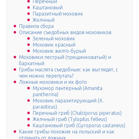
Перечный
Каштановый
Паразитный моховик
Желчный
Правила сбора
Описание съедобных видов моховиков
Зеленый моховик
Моховик красный
Моховик желто-бурый
Моховики пестрый (трещинковатый) и
бархатный
Грибы маслята съедобные: как выглядят, с
чем можно перепутать?
Ложные моховики и их фото
Мухомор пантерный (Amanita
pantherina)
Моховик паразитирующий (X.
parasiticus)
Перечный гриб (Chalciporus piperatus)
Желчный гриб (Tylopilus felleus)
Каштановый гриб (Gyroporus castaneus)
Какие грибы похожие на польский и как
отличить от ложных