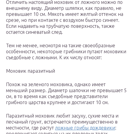
Отличить настоящий моховик от ложного можно по
внешнему виду. Диаметр шляпки, как правило, не
превышает 10 см. Мякоть имеет желтый оттенок на
срезе, но при контакте с воздухом быстро синеет.
Если надавить на трубчатую поверхность, также
остается синеватый след.
Тем не менее, несмотря на такие своеобразные
особенности, некоторые грибники путают моховики
съедобные с ложными. К их числу относят:
Моховик паразитный
Похож на зеленого моховика, однако имеет
меньший размер. Диаметр шапочки не превышает 5
см, в то время как съедобные представители
грибного царства крупнее и достигают 10 см.
Паразитный моховик любит засуху, сухие места и
песчаный грунт, встречается преимущественно в
местности, где растут
ложные грибы дождевики
:
предпочитает селиться на их плодовых телах,