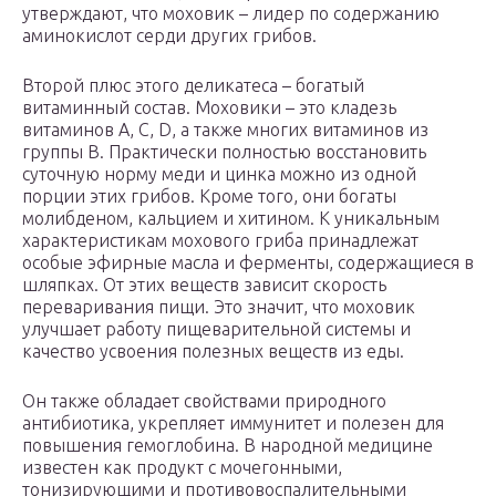
утверждают, что моховик – лидер по содержанию
аминокислот серди других грибов.
Второй плюс этого деликатеса – богатый
витаминный состав. Моховики – это кладезь
витаминов А, C, D, а также многих витаминов из
группы В. Практически полностью восстановить
суточную норму меди и цинка можно из одной
порции этих грибов. Кроме того, они богаты
молибденом, кальцием и хитином. К уникальным
характеристикам мохового гриба принадлежат
особые эфирные масла и ферменты, содержащиеся в
шляпках. От этих веществ зависит скорость
переваривания пищи. Это значит, что моховик
улучшает работу пищеварительной системы и
качество усвоения полезных веществ из еды.
Он также обладает свойствами природного
антибиотика, укрепляет иммунитет и полезен для
повышения гемоглобина. В народной медицине
известен как продукт с мочегонными,
тонизирующими и противовоспалительными