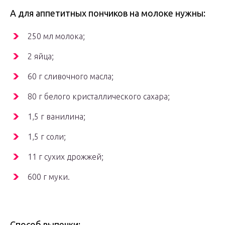
А для аппетитных пончиков на молоке нужны:
250 мл молока;
2 яйца;
60 г сливочного масла;
80 г белого кристаллического сахара;
1,5 г ванилина;
1,5 г соли;
11 г сухих дрожжей;
600 г муки.
Способ выпечки: