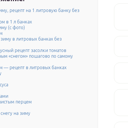
иму, рецепт на 1 литровую банку без
 в 1 л банках
му (с фото)
м
 зиму в литровых банках без
кусный рецепт засолки томатов
ным «снегом» пошагово по самому
ом — рецепт в литровых банках
у
суса
вами
ушистым перцем
снегу на зиму