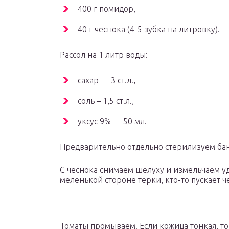
400 г помидор,
40 г чеснока (4-5 зубка на литровку).
Рассол на 1 литр воды:
сахар — 3 ст.л.,
соль – 1,5 ст.л.,
уксус 9% — 50 мл.
Предварительно отдельно стерилизуем ба
С чеснока снимаем шелуху и измельчаем уд
меленькой стороне терки, кто-то пускает ч
Томаты промываем. Если кожица тонкая, т