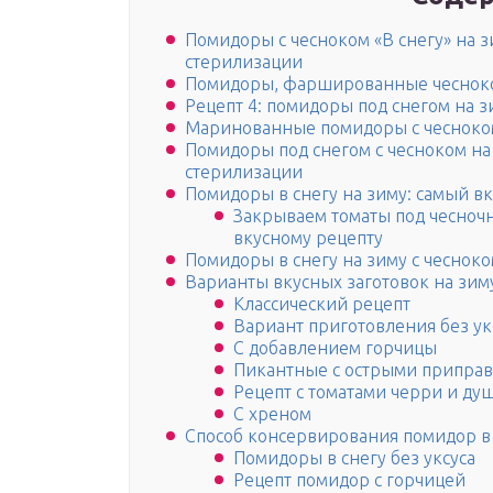
Помидоры с чесноком «В снегу» на з
стерилизации
Помидоры, фаршированные чесноком
Рецепт 4: помидоры под снегом на зи
Маринованные помидоры с чесноко
Помидоры под снегом с чесноком на
стерилизации
Помидоры в снегу на зиму: самый в
Закрываем томаты под чесноч
вкусному рецепту
Помидоры в снегу на зиму с чеснок
Варианты вкусных заготовок на зим
Классический рецепт
Вариант приготовления без ук
С добавлением горчицы
Пикантные с острыми припра
Рецепт с томатами черри и д
С хреном
Способ консервирования помидор в 
Помидоры в снегу без уксуса
Рецепт помидор с горчицей