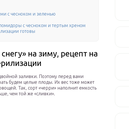
ми с чесноком и зеленью
омидоры с чесноком и тертым хреном
илизации готовы
снегу» на зиму, рецепт на
терилизации
двойной заливки. Поэтому перед вами
ать будем целые плоды. Их вес тоже может
 овощей. Так, сорт «черри» наполнит емкость
ше, чем той же «сливки».