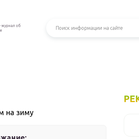
-журнал об
е
РЕ
м на зиму
жание: