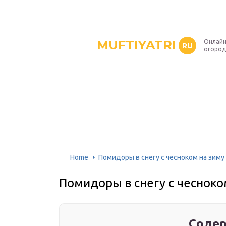
MUFTIYATRI
Онлайн
RU
огород
Home
Помидоры в снегу с чесноком на зиму
Помидоры в снегу с чесноко
Содер