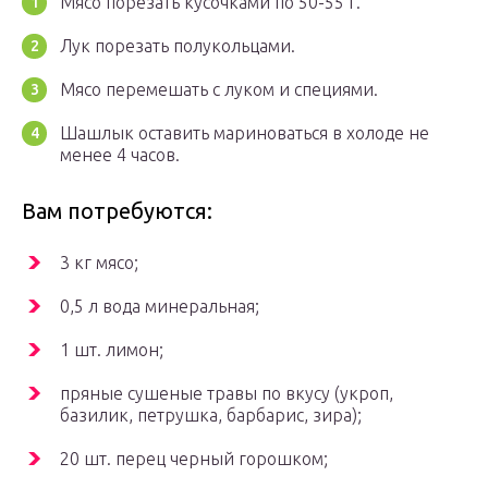
Мясо порезать кусочками по 50-55 г.
Лук порезать полукольцами.
Мясо перемешать с луком и специями.
Шашлык оставить мариноваться в холоде не
менее 4 часов.
Вам потребуются:
3 кг мясо;
0,5 л вода минеральная;
1 шт. лимон;
пряные сушеные травы по вкусу (укроп,
базилик, петрушка, барбарис, зира);
20 шт. перец черный горошком;