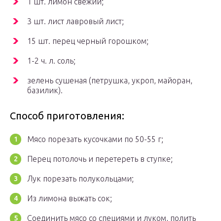
1 шт. лимон свежий;
3 шт. лист лавровый лист;
15 шт. перец черный горошком;
1-2 ч. л. соль;
зелень сушеная (петрушка, укроп, майоран,
базилик).
Способ приготовления:
Мясо порезать кусочками по 50-55 г;
Перец потолочь и перетереть в ступке;
Лук порезать полукольцами;
Из лимона выжать сок;
Соединить мясо со специями и луком, полить