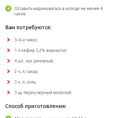
Оставить мариноваться в холоде не менее 4
часов.
Вам потребуются:
3-4 кг мясо;
1 л кефир 3,2% жирности;
4 шт. лук репчатый;
2 ч. л. сахар;
3 ч. л. соль;
3 щ. перец черный молотый.
Способ приготовления: