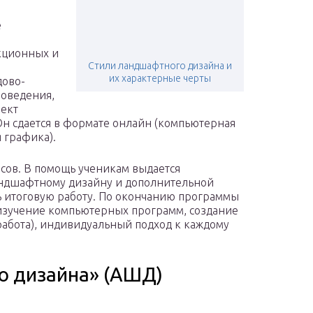
е
кционных и
Стили ландшафтного дизайна и
их характерные черты
дово-
новедения,
оект
 Он сдается в формате онлайн (компьютерная
 графика).
асов. В помощь ученикам выдается
андшафтному дизайну и дополнительной
 итоговую работу. По окончанию программы
 изучение компьютерных программ, создание
работа), индивидуальный подход к каждому
о дизайна» (АШД)