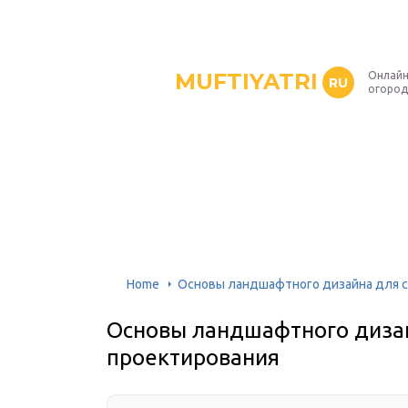
MUFTIYATRI
Онлайн
RU
огород
Home
Основы ландшафтного дизайна для с
Основы ландшафтного дизай
проектирования