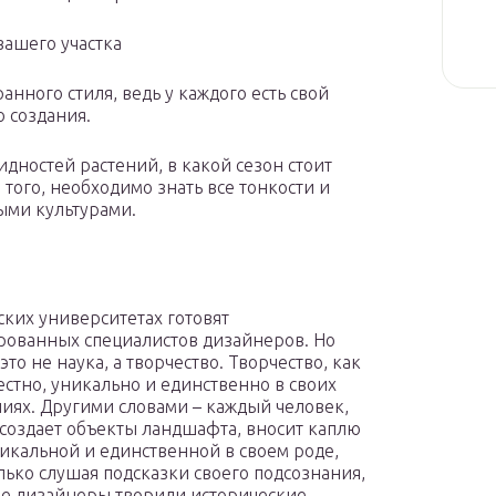
ашего участка
нного стиля, ведь у каждого есть свой
о создания.
дностей растений, в какой сезон стоит
того, необходимо знать все тонкости и
ыми культурами.
ских университетах готовят
ованных специалистов дизайнеров. Но
это не наука, а творчество. Творчество, как
естно, уникально и единственно в своих
иях. Другими словами – каждый человек,
создает объекты ландшафта, вносит каплю
никальной и единственной в своем роде,
лько слушая подсказки своего подсознания,
е дизайнеры творили исторические