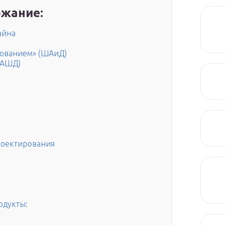
жание:
айна
рованием» (ШАиД)
(АШД)
роектирования
одукты: