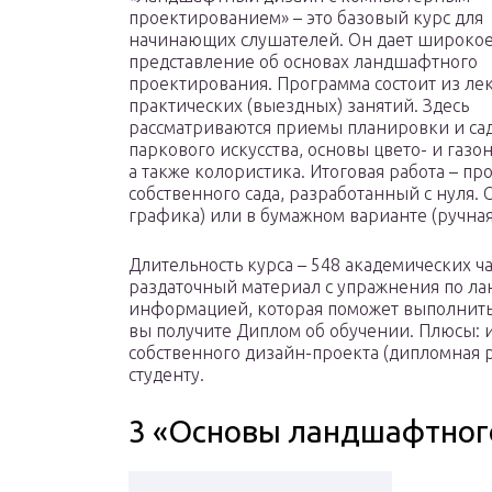
проектированием» – это базовый курс для
начинающих слушателей. Он дает широко
представление об основах ландшафтного
проектирования. Программа состоит из ле
практических (выездных) занятий. Здесь
рассматриваются приемы планировки и са
паркового искусства, основы цвето- и газо
а также колористика. Итоговая работа – пр
собственного сада, разработанный с нуля.
графика) или в бумажном варианте (ручная
Длительность курса – 548 академических ч
раздаточный материал с упражнения по л
информацией, которая поможет выполнить
вы получите Диплом об обучении. Плюсы:
собственного дизайн-проекта (дипломная 
студенту.
3 «Основы ландшафтног