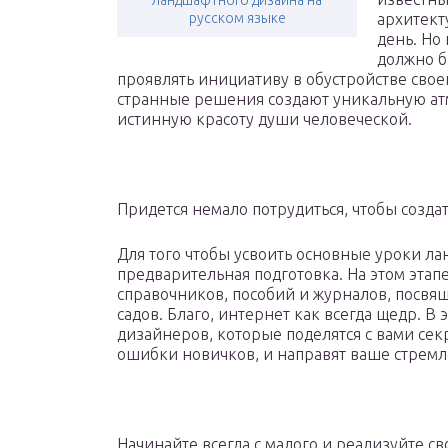
ландшафтного дизайна на
русском языке
архитект
день. Но
должно б
проявлять инициативу в обустройстве свое
странные решения создают уникальную а
истинную красоту души человеческой.
Придется немало потрудиться, чтобы создат
Для того чтобы усвоить основные уроки ла
предварительная подготовка. На этом этап
справочников, пособий и журналов, посвя
садов. Благо, интернет как всегда щедр. В
дизайнеров, которые поделятся с вами се
ошибки новичков, и направят ваше стремл
Начинайте всегда с малого и реализуйте с