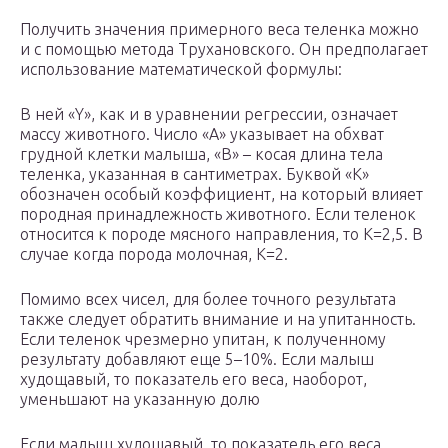
Получить значения примерного веса теленка можно
и с помощью метода Трухановского. Он предполагает
использование математической формулы:
В ней «Y», как и в уравнении регрессии, означает
массу животного. Число «А» указывает на обхват
грудной клетки малыша, «В» – косая длина тела
теленка, указанная в сантиметрах. Буквой «К»
обозначен особый коэффициент, на который влияет
породная принадлежность животного. Если теленок
относится к породе мясного направления, то К=2,5. В
случае когда порода молочная, К=2.
Помимо всех чисел, для более точного результата
также следует обратить внимание и на упитанность.
Если теленок чрезмерно упитан, к полученному
результату добавляют еще 5–10%. Если малыш
худощавый, то показатель его веса, наоборот,
уменьшают на указанную долю
Если малыш худощавый, то показатель его веса,