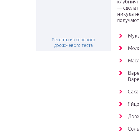
клубничн
— сделат
никуда н
получают
Мука
Рецепты из слоёного
дрожжевого теста
Моло
Масл
Варе
Варе
Саха
Яйцо
Дрож
Соль