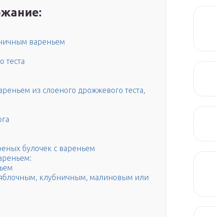
жание:
бничным вареньем
о теста
ареньем из слоеного дрожжевого теста,
ога
оеных булочек с вареньем
ареньем:
ньем
 яблочным, клубничным, малиновым или
м