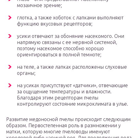
мозаичное зрение;
глотка, а также хоботок с лапками выполняют
функцию вкусовых рецепторов;
усики отвечают за обоняние насекомого. Они
напрямую связаны с ее нервной системой,
поэтому насекомое способно хорошо
ориентироваться в полной темноте;
на теле, а также лапках расположены слуховые
органы;
на усиках присутствуют «датчики», отвечающие
за ощущение температуры и влажности.
Благодаря этим рецепторам пчелы
контролируют состояние микроклимата в улье.
Развитие медоносной пчелы происходит следующим
образом. Первостепенная роль в размножении у
матки, которую многие пчеловоды именуют
королевой либо царицей роя. Для продолжения рода