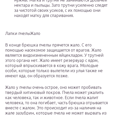
нужны. Матка и трутни не занимаются добычей
нектара и пыльцы. Зато трутни усиленно следят
за чистотой своих усиков, с их помощью они
находят матку для спаривания.
Лапки пчелыЖало
В конце брюшка пчелы прячется жало. С его
помощью насекомое защищается от врагов. Жало
является видоизмененным яйцекладом. У трутней
этого органа нет. Жало имеет резервуар с ядом,
который впрыскивается в кожу врага. Молодые
особи, которые только вылетели из улья также не
имеют яда, он образуется позже.
Жало у пчелы очень острое, оно может пробивать
твердый хитиновый покров. Пчела может ужалить
как человека, так и животное. Если пчела жалит
человека, то она погибает, часть брюшка отрывается
вместе с жалом. Это происходит из-за наличия на
жале зазубрин, которые пчела не может вырвать из