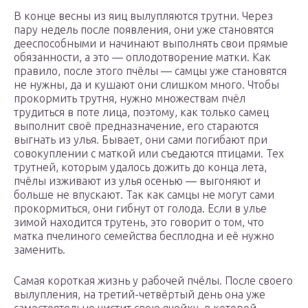
В конце весны из яиц вылупляются трутни. Через
пару недель после появления, они уже становятся
дееспособными и начинают выполнять свои прямые
обязанности, а это — оплодотворение матки. Как
правило, после этого пчёлы — самцы уже становятся
не нужны, да и кушают они слишком много. Чтобы
прокормить трутня, нужно множествам пчёл
трудиться в поте лица, поэтому, как только самец
выполнит своё предназначение, его стараются
выгнать из улья. Бывает, они сами погибают при
совокуплении с маткой или съедаются птицами. Тех
трутней, которым удалось дожить до конца лета,
пчёлы изживают из улья осенью — выгоняют и
больше не впускают. Так как самцы не могут сами
прокормиться, они гибнут от голода. Если в улье
зимой находится трутень, это говорит о том, что
матка пчелиного семейства бесплодна и её нужно
заменить.
Самая короткая жизнь у рабочей пчёлы. После своего
вылупления, на третий-четвёртый день она уже