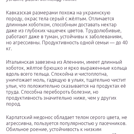
Кавказская размерами похожа на украинскую
породу, окрас тела серый с жёлтым. Отличается
длинным хоботком, способным доставать нектар
даже из глубоких чашечек цветов. Трудолюбивые,
работают даже в туман, устойчивы к заболеваниям,
но агрессивны. Продуктивность одной семьи — до 40
кг.
Итальянская завезена из Апеннин, имеет длинный
хоботок, жёлтое брюшко и ярко выраженные кольца
вдоль всего тельца. Спокойна и чистоплотна,
уничтожает моль, гадящую в ульях, тщательно чистит
ульи, что положительно сказывается на продуктах её
труда. Способна перебороть болезни, но
продуктивность значительно ниже, чем у других
пород.
Карпатский медонос обладает телом серого цвета, не
агрессивна, пользуется популярностью у пасечников.
Обильное роение, устойчивость к низким