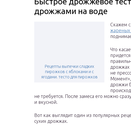
Быстрое дрожжевое тест
дрожжами на воде
Скажем с
жареных
поднимае
Что каса
придется
правильн
Рецепты выпечки сладких
дрожжах 
пирожков с яблоками и с
не пресс
ягодами. тесто для пирожков
Момент»,
дрожжи б
происход
не требуется. После замеса его можно сра
и вкусной.
Вот как выглядит один из популярных реце
сухих дрожжах.