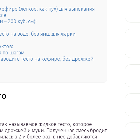
ефире (легкое, как пух) для выпекания
сле
– 200 куб. см):
сто на воде, без яиц, для жарки
уктов:
я по шагам:
заводите тесто на кефире, без дрожжей
то
 так называемое жидкое тесто, которое
ем дрожжей и муки. Полученная смесь бродит
чилась в 2 и более раз, в нее добавляются