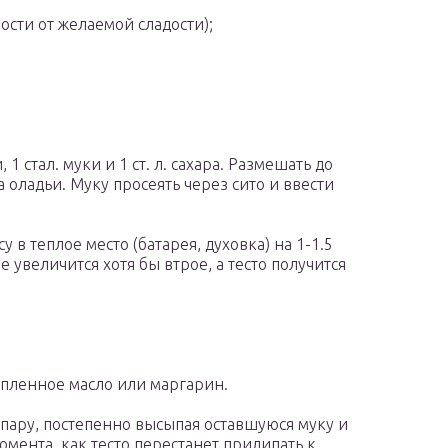
имости от желаемой сладости);
 стал. муки и 1 ст. л. сахара. Размешать до
 оладьи. Муку просеять через сито и ввести
 в теплое место (батарея, духовка) на 1-1.5
не увеличится хотя бы втрое, а тесто получится
опленное масло или маргарин.
опару, постепенно высыпая оставшуюся муку и
омента, как тесто перестанет прилипать к