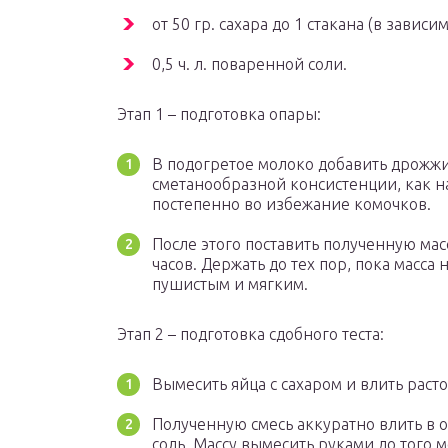
от 50 гр. сахара до 1 стакана (в завис
0,5 ч. л. поваренной соли.
Этап 1 – подготовка опары:
В подогретое молоко добавить дрожжи, 1
сметанообразной консистенции, как на
постепенно во избежание комочков.
После этого поставить полученную массу
часов. Держать до тех пор, пока масса 
пушистым и мягким.
Этап 2 – подготовка сдобного теста:
Вымесить яйца с сахаром и влить раст
Полученную смесь аккуратно влить в 
соль. Массу вымесить руками до того м