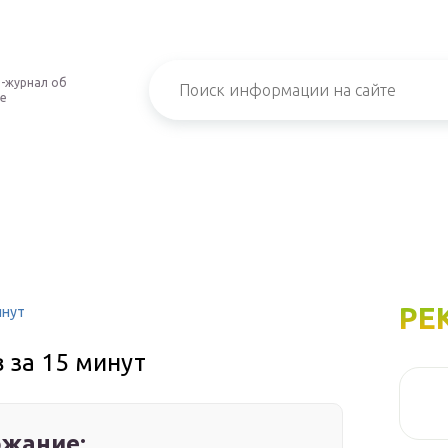
-журнал об
е
РЕ
инут
 за 15 минут
жание: