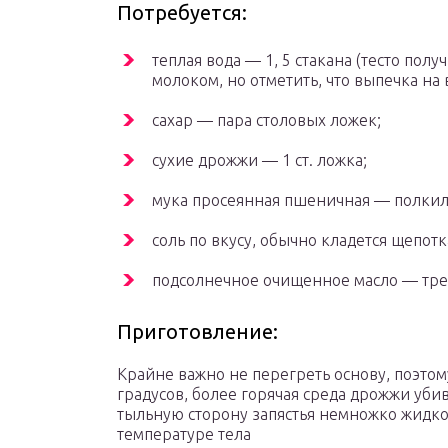
Потребуется:
теплая вода — 1, 5 стакана (тесто пол
молоком, но отметить, что выпечка на 
сахар — пара столовых ложек;
сухие дрожжи — 1 ст. ложка;
мука просеянная пшеничная — полкил
соль по вкусу, обычно кладется щепотк
подсолнечное очищенное масло — треть
Приготовление:
Крайне важно не перегреть основу, поэтом
градусов, более горячая среда дрожжи убив
тыльную сторону запястья немножко жидкос
температуре тела