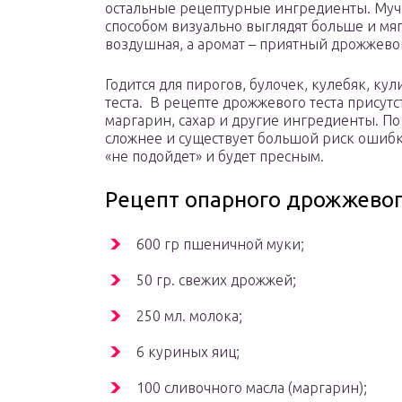
остальные рецептурные ингредиенты. Му
способом визуально выглядят больше и мягч
воздушная, а аромат – приятный дрожжево
Годится для пирогов, булочек, кулебяк, ку
теста. В рецепте дрожжевого теста присут
маргарин, сахар и другие ингредиенты. По 
сложнее и существует большой риск ошибки
«не подойдет» и будет пресным.
Рецепт опарного дрожжевого
600 гр пшеничной муки;
50 гр. свежих дрожжей;
250 мл. молока;
6 куриных яиц;
100 сливочного масла (маргарин);