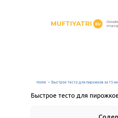
MUFTIYATRI
Онлайн
RU
огород
Home
Быстрое тесто для пирожков за 15 м
Быстрое тесто для пирожков
Содер