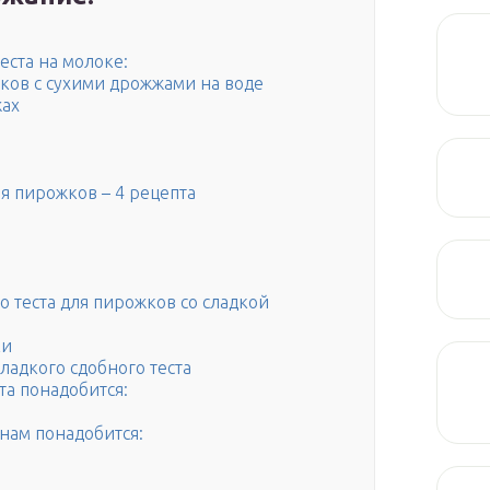
еста на молоке:
ков с сухими дрожжами на воде
жах
е
я пирожков – 4 рецепта
 теста для пирожков со сладкой
ки
ладкого сдобного теста
та понадобится:
 нам понадобится: