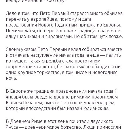
века, а именно в 1700 году.
Дело в том, что Петр Первый старался много обычаев
перенять у европейцев, поэтому и дата
празднования Нового Года к нам пришла из Европы.
Помимо даты, он перенял также традицию наряжать
елку шариками и гирляндами. Но об этом чуть позже.
Своим указом Петр Первый велел собираться вместе
и отмечать наступление начала года, а еще — палить
из пушек. Такая стрельба стала прототипом
современных салютов, без которых не обходится ни
одно крупное торжество, в том числе и новогодняя
ночь.
В Европе же традиция празднования начала года 1
января была введена древне римским правителем
Юлием Цезарем, вместе с его новым календарем,
который впоследствии был назван юлианским.
В Древнем Риме в этот день почитали двуликого
Януса — древнеримское божество. Люди приносили