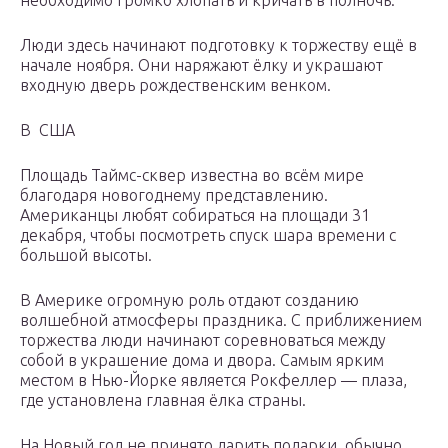
необходимо громко хлопать и кричать в полночь.
Люди здесь начинают подготовку к торжеству ещё в
начале ноября. Они наряжают ёлку и украшают
входную дверь рождественским венком.
В США
Площадь Таймс-сквер известна во всём мире
благодаря новогоднему представлению.
Американцы любят собираться на площади 31
декабря, чтобы посмотреть спуск шара времени с
большой высоты.
В Америке огромную роль отдают созданию
волшебной атмосферы праздника. С приближением
торжества люди начинают соревноваться между
собой в украшение дома и двора. Самым ярким
местом в Нью-Йорке является Рокфеллер — плаза,
где установлена главная ёлка страны.
На Новый год не принято дарить подарки, обычно