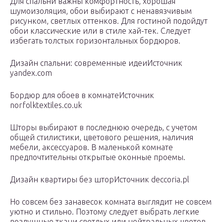
Для спальни важны комфортность, хорошая
шумоизоляция, обои выбирают с ненавязчивым
рисунком, светлых оттенков. Для гостиной подойдут
обои классические или в стиле хай-тек. Следует
избегать толстых горизонтальных бордюров.
Дизайн спальни: современные идеиИсточник
yandex.com
Бордюр для обоев в комнатеИсточник
norfolktextiles.co.uk
Шторы выбирают в последнюю очередь, с учетом
общей стилистики, цветового решения, наличия
мебели, аксессуаров. В маленькой комнате
предпочтительны открытые оконные проемы.
Дизайн квартиры без шторИсточник deccoria.pl
Но совсем без занавесок комната выглядит не совсем
уютно и стильно. Поэтому следует выбрать легкие
воздушные ткани светлых или нейтральных цветов,