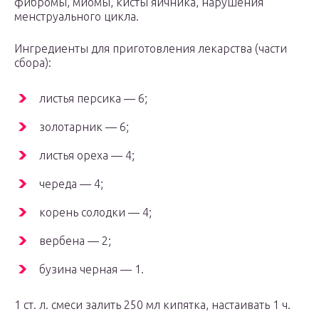
фибромы, миомы, кисты яичника, нарушения
менструального цикла.
Ингредиенты для приготовления лекарства (части
сбора):
листья персика — 6;
золотарник — 6;
листья ореха — 4;
череда — 4;
корень солодки — 4;
вербена — 2;
бузина черная — 1.
1 ст. л. смеси залить 250 мл кипятка, настаивать 1 ч.