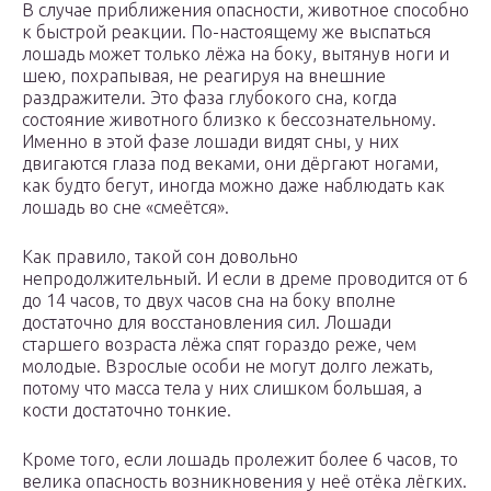
В случае приближения опасности, животное способно
к быстрой реакции. По-настоящему же выспаться
лошадь может только лёжа на боку, вытянув ноги и
шею, похрапывая, не реагируя на внешние
раздражители. Это фаза глубокого сна, когда
состояние животного близко к бессознательному.
Именно в этой фазе лошади видят сны, у них
двигаются глаза под веками, они дёргают ногами,
как будто бегут, иногда можно даже наблюдать как
лошадь во сне «смеётся».
Как правило, такой сон довольно
непродолжительный. И если в дреме проводится от 6
до 14 часов, то двух часов сна на боку вполне
достаточно для восстановления сил. Лошади
старшего возраста лёжа спят гораздо реже, чем
молодые. Взрослые особи не могут долго лежать,
потому что масса тела у них слишком большая, а
кости достаточно тонкие.
Кроме того, если лошадь пролежит более 6 часов, то
велика опасность возникновения у неё отёка лёгких.