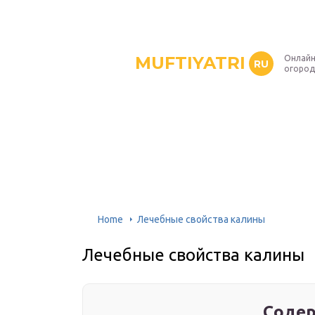
MUFTIYATRI
Онлайн
RU
огород
Home
Лечебные свойства калины
Лечебные свойства калины
Содер