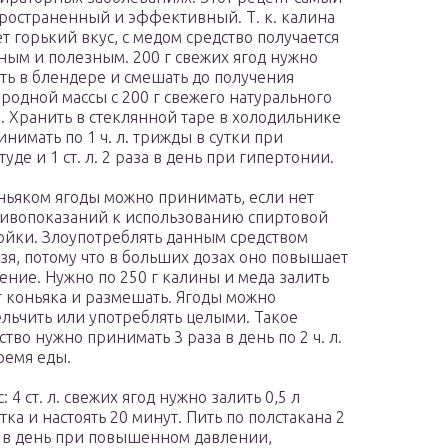
ространенный и эффективный. Т. к. калина
т горький вкус, с медом средство получается
ным и полезным. 200 г свежих ягод нужно
ть в блендере и смешать до получения
родной массы с 200 г свежего натурального
. Хранить в стеклянной таре в холодильнике
инимать по 1 ч. л. трижды в сутки при
туде и 1 ст. л. 2 раза в день при гипертонии.
ньяком ягоды можно принимать, если нет
ивопоказаний к использованию спиртовой
ойки. Злоупотреблять данным средством
зя, потому что в больших дозах оно повышает
ение. Нужно по 250 г калины и меда залить
г коньяка и размешать. Ягоды можно
льчить или употреблять целыми. Такое
ство нужно принимать 3 раза в день по 2 ч. л.
ремя еды.
: 4 ст. л. свежих ягод нужно залить 0,5 л
тка и настоять 20 минут. Пить по полстакана 2
 в день при повышенном давлении,