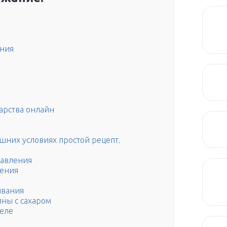
ания
арства онлайн
шних условиях простой рецепт.
давления
ления
ивания
ны с сахаром
желе