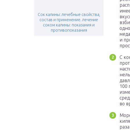
расп
имее
Сок калины: лечебные свойства,
вкус
состав и применение. лечение
взби
соком калины: показания и
одно
противопоказания
меда
и пр
прос
С ко
прот
наст
нель
давл
100 
изме
сред
во в
Морс
кипя
раза