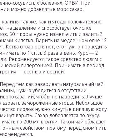
ечно-сосудистых болезнях, ОРВИ. При
нии можно добавлять в морс сахар.
 калины так же, как и ягоды положительно
ет на давление и способствует очистке
дов. 50 г коры нужно измельчить и залить 2
анами кипятка. Варить на медленном огне 15
т. Когда отвар остынет, его нужно процедить
инимать по 1 ст. л. 3 раза в день. Курс — 2
ли. Рекомендуется такое средство людям с
ической гипертонией. Принимать в период
трения — осенью и весной.
 Перед тем как заваривать натуральный чай
алины, нужно убедиться в отсутствии
ивопоказаний, чтобы не навредить. Лучше
льзовать замороженные ягоды. Небольшое
чество плодов нужно кинуть в кипящую воду
 минут варить. Сахар добавляется по вкусу.
имать по 200 мл в сутки. Такой чай обладает
гонным свойством, поэтому перед сном пить
екомендуется.