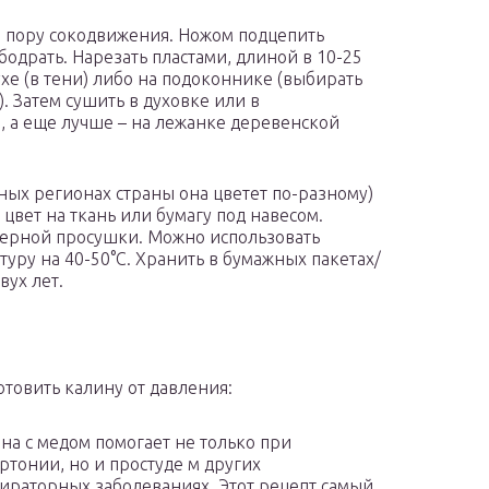
в пору сокодвижения. Ножом подцепить
Ободрать. Нарезать пластами, длиной в 10-25
хе (в тени) либо на подоконнике (выбирать
). Затем сушить в духовке или в
ы, а еще лучше – на лежанке деревенской
ных регионах страны она цветет по-разному)
 цвет на ткань или бумагу под навесом.
ерной просушки. Можно использовать
уру на 40-50°C. Хранить в бумажных пакетах/
вух лет.
отовить калину от давления:
на с медом помогает не только при
ртонии, но и простуде м других
ираторных заболеваниях. Этот рецепт самый