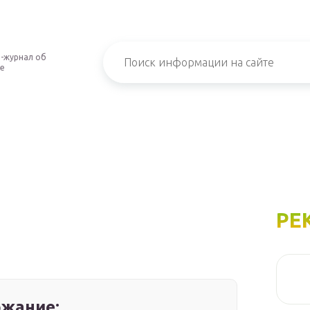
-журнал об
е
РЕ
жание: