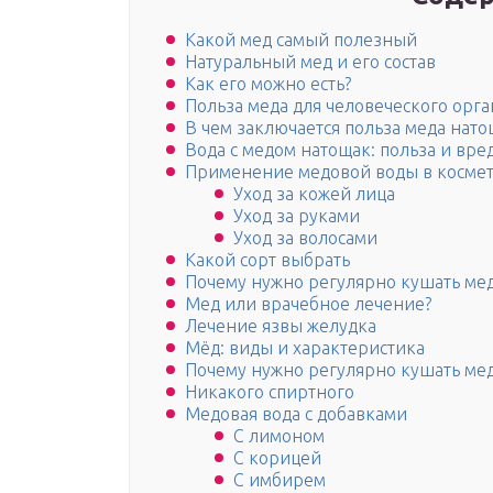
Какой мед самый полезный
Натуральный мед и его состав
Как его можно есть?
Польза меда для человеческого орг
В чем заключается польза меда нат
Вода с медом натощак: польза и вре
Применение медовой воды в косме
Уход за кожей лица
Уход за руками
Уход за волосами
Какой сорт выбрать
Почему нужно регулярно кушать мед
Мед или врачебное лечение?
Лечение язвы желудка
Мёд: виды и характеристика
Почему нужно регулярно кушать мед
Никакого спиртного
Медовая вода с добавками
С лимоном
С корицей
С имбирем