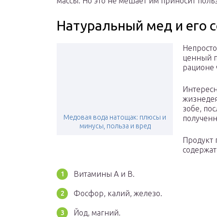
массы. Но это не мешает им приносит польз
Натуральный мед и его с
Непросто
ценный п
рационе 
Интересн
жизнедея
зобе, по
Медовая вода натощак: плюсы и
полученн
минусы, польза и вред
Продукт 
содержат
Витамины А и В.
Фосфор, калий, железо.
Йод, магний.