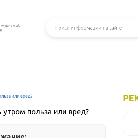
-журнал об
е
РЕ
ольза или вред?
 утром польза или вред?
жание: