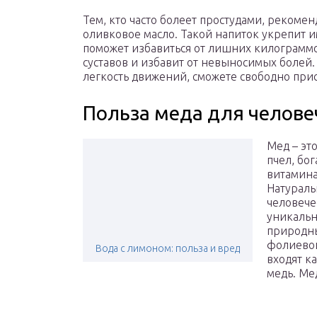
Тем, кто часто болеет простудами, рекоме
оливковое масло. Такой напиток укрепит 
поможет избавиться от лишних килограммо
суставов и избавит от невыносимых болей.
легкость движений, сможете свободно прис
Польза меда для челове
Мед – эт
пчел, бо
витамина
Натураль
человече
уникальн
природны
фолиевой
Вода с лимоном: польза и вред
входят к
медь. Ме