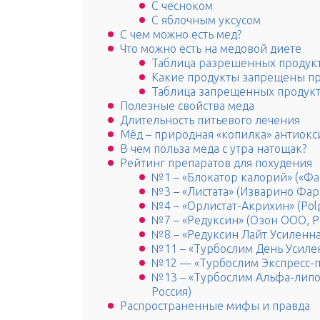
С чесноком
С яблочным уксусом
С чем можно есть мед?
Что можно есть на медовой диете
Таблица разрешенных продукт
Какие продукты запрещены пр
Таблица запрещенных продук
Полезные свойства меда
Длительность питьевого лечения
Мёд – природная «копилка» антиокс
В чем польза меда с утра натощак?
Рейтинг препаратов для похудения
№1 – «Блокатор калорий» («Фа
№3 – «Листата» (Изварино Фар
№4 – «Орлистат-Акрихин» (Pol
№7 – «Редуксин» (Озон ООО, Р
№8 – «Редуксин Лайт Усиленна
№11 – «Турбослим День Усилен
№12 — «Турбослим Экспресс-по
№13 – «Турбослим Альфа-липое
Россия)
Распространенные мифы и правда