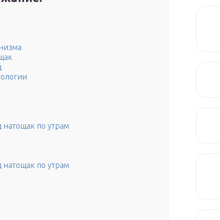
анизма
ощак
д
тологии
 натощак по утрам
 натощак по утрам