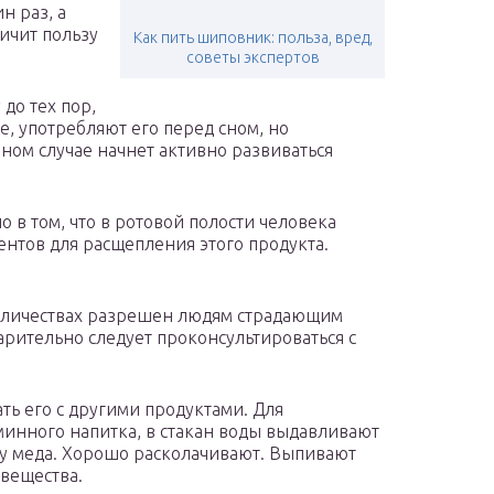
н раз, а
личит пользу
Как пить шиповник: польза, вред,
советы экспертов
до тех пор,
е, употребляют его перед сном, но
вном случае начнет активно развиваться
о в том, что в ротовой полости человека
ентов для расщепления этого продукта.
оличествах разрешен людям страдающим
арительно следует проконсультироваться с
ть его с другими продуктами. Для
минного напитка, в стакан воды выдавливают
ку меда. Хорошо расколачивают. Выпивают
вещества.