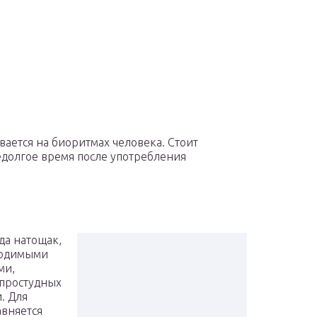
ается на биоритмах человека. Стоит
недолгое время после употребления
да натощак,
бходимыми
ми,
 простудных
. Для
авняется