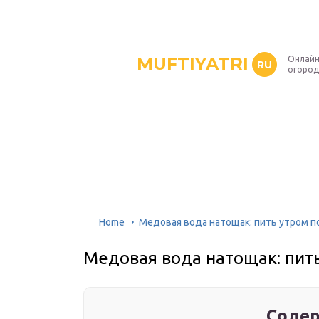
MUFTIYATRI
Онлайн
RU
огород
Home
Медовая вода натощак: пить утром п
Медовая вода натощак: пить
Содер