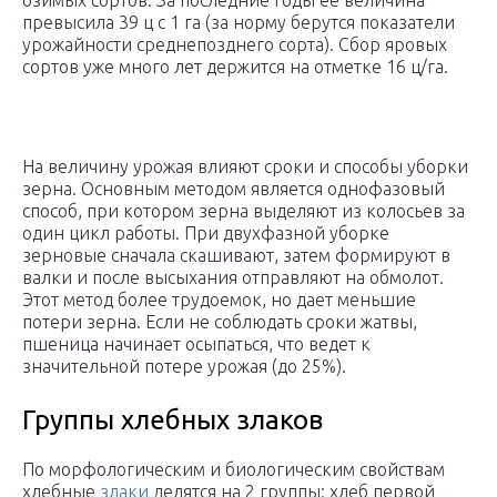
озимых сортов. За последние годы ее величина
превысила 39 ц с 1 га (за норму берутся показатели
урожайности среднепозднего сорта). Сбор яровых
сортов уже много лет держится на отметке 16 ц/га.
На величину урожая влияют сроки и способы уборки
зерна. Основным методом является однофазовый
способ, при котором зерна выделяют из колосьев за
один цикл работы. При двухфазной уборке
зерновые сначала скашивают, затем формируют в
валки и после высыхания отправляют на обмолот.
Этот метод более трудоемок, но дает меньшие
потери зерна. Если не соблюдать сроки жатвы,
пшеница начинает осыпаться, что ведет к
значительной потере урожая (до 25%).
Группы хлебных злаков
По морфологическим и биологическим свойствам
хлебные
злаки
делятся на 2 группы: хлеб первой