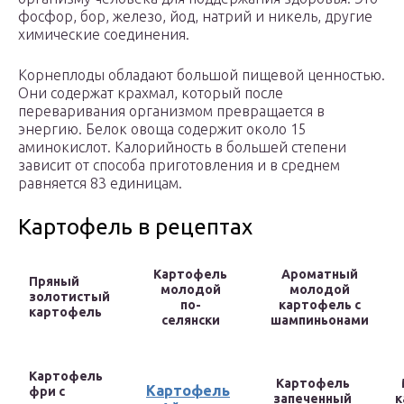
фосфор, бор, железо, йод, натрий и никель, другие
химические соединения.
Корнеплоды обладают большой пищевой ценностью.
Они содержат крахмал, который после
переваривания организмом превращается в
энергию. Белок овоща содержит около 15
аминокислот. Калорийность в большей степени
зависит от способа приготовления и в среднем
равняется 83 единицам.
Картофель в рецептах
Картофель
Ароматный
Пряный
молодой
молодой
золотистый
по-
картофель с
картофель
селянски
шампиньонами
Картофель
Картофель
Картофель
фри с
запеченный
к