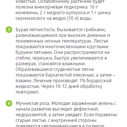
известью. Ослабленному растению будет
полезна внекорневая подкормка: 10 г
мочевины, 2 г медного купороса и 1 г цинка
сернокислого на ведро (10 л) воды.
Бурая пятнистость. Вызывается грибками,
размножающимися при высоких дневных и
пониженных ночных температурах. Листья
покрываются многочисленными круглыми
бурыми пятнами. Они распространяются на
стебли, черешки, быстро увеличиваются в
размерах, становятся влажными.
Образовавшиеся студенистые пятна
покрываются бархатистой плесенью, а затем –
язвами. Лечение производят 1% бордосской
жидкостью. Через 10-12 дней обработку
повторяют.
Мучнистая роса. Молодая зараженная зелень с
начала развития выглядит дефектной,
недоразвитой, а затем увядает. Если поражены
старые листья, с внутренней стороны
появляются увеличивающиеся в размере,