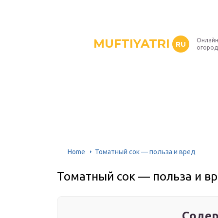
MUFTIYATRI
Онлайн
RU
огород
Home
Томатный сок — польза и вред
Томатный сок — польза и в
Содер