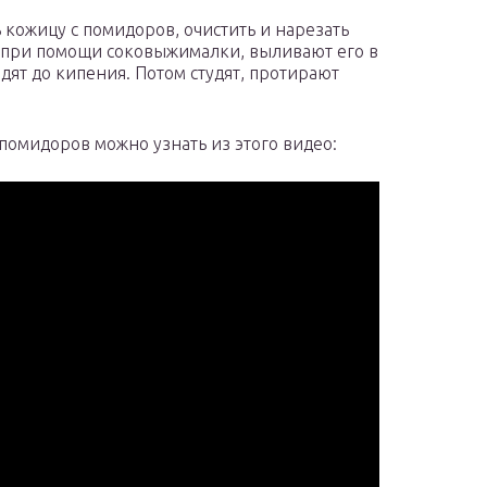
 кожицу с помидоров, очистить и нарезать
в при помощи соковыжималки, выливают его в
дят до кипения. Потом студят, протирают
помидоров можно узнать из этого видео: