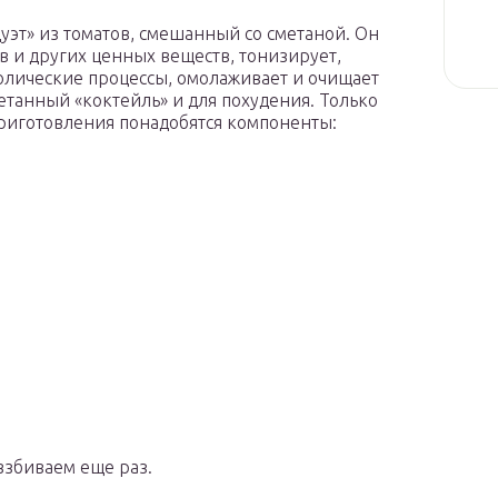
дуэт» из томатов, смешанный со сметаной. Он
 и других ценных веществ, тонизирует,
олические процессы, омолаживает и очищает
етанный «коктейль» и для похудения. Только
риготовления понадобятся компоненты:
взбиваем еще раз.