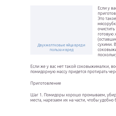
Если у ва
приготов
Это тако
мясорубке
очистить
готовую 
(оставши
сухими. 
Двухжелтковые яйца вред и
соковыжи
польза и вред
поскольк
Если же у вас нет такой соковыжималки, в
помидорную массу придется протирать чере
Приготовление
Шаг 1. Помидоры хорошо промываем, уби
места, нарезаем их на части, чтобы удобно