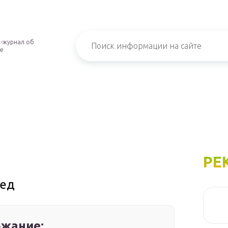
-журнал об
е
РЕ
ред
жание: