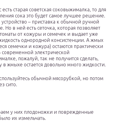
с есть старая советская соковыжималка, то для
ления сока это будет самое лучшее решение.
е устройство – приставка к обычной ручной
. Но в ней есть сеточка, которая позволяет
 томаты от кожуры и семечек и выдает уже
жидкость однородной консистенции. А жмых
еся семечки и кожура) остаются практически
В современной электрической
малке, пожалуй, так не получится сделать,
у в жмыхе остается довольно много жидкости.
оспользуйтесь обычной мясорубкой, но потом
з сито.
раем у них плодоножки и поврежденные
 было их измельчать.