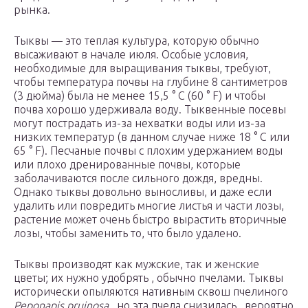
рынка.
Тыквы — это теплая культура, которую обычно
высаживают в начале июля. Особые условия,
необходимые для выращивания тыквы, требуют,
чтобы температура почвы на глубине 8 сантиметров
(3 дюйма) была не менее 15,5 ° C (60 ° F) и чтобы
почва хорошо удерживала воду. Тыквенные посевы
могут пострадать из-за нехватки воды или из-за
низких температур (в данном случае ниже 18 ° C или
65 ° F). Песчаные почвы с плохим удержанием воды
или плохо дренированные почвы, которые
заболачиваются после сильного дождя, вредны.
Однако тыквы довольно выносливы, и даже если
удалить или повредить многие листья и части лозы,
растение может очень быстро вырастить вторичные
лозы, чтобы заменить то, что было удалено.
Тыквы производят как мужские, так и женские
цветы; их нужно удобрять , обычно пчелами. Тыквы
исторически опыляются нативным сквош пчелиного
Peponapis pruinosa
, но эта пчела снизилась , вероятно