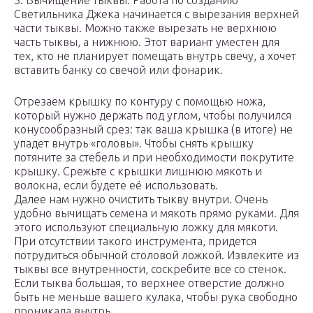
3. Вычищение тыквы. Работа по созданию
Светильника Джека начинается с вырезания верхней
части тыквы. Можно также вырезать не верхнюю
часть тыквы, а нижнюю. Этот вариант уместен для
тех, кто не планирует помещать внутрь свечу, а хочет
вставить банку со свечой или фонарик.
Отрезаем крышку по контуру с помощью ножа,
который нужно держать под углом, чтобы получился
конусообразный срез: так ваша крышка (в итоге) не
упадет внутрь «головы». Чтобы снять крышку
потяните за стебель и при необходимости покрутите
крышку. Срежьте с крышки лишнюю мякоть и
волокна, если будете её использовать.
Далее нам нужно очистить тыкву внутри. Очень
удобно вычищать семена и мякоть прямо руками. Для
этого используют специальную ложку для мякоти.
При отсутствии такого инструмента, придется
потрудиться обычной столовой ложкой. Извлеките из
тыквы все внутренности, соскребите все со стенок.
Если тыква большая, то верхнее отверстие должно
быть не меньше вашего кулака, чтобы рука свободно
проникала внутрь.