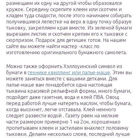
размещаем их одну на другой чтобы образовался
кружок. Середину скрепите клеем или скотчем и
кладем туда сладости, после этого начинаем собирать
получившиеся лепестке на верх в одну точку образуя
тыковку, закрепляем края вместе. Из зеленой бумаги
вырезаем листик и скотчем крепим его к тыковке с
сюрпризом. Подарок для детишек готов. На нашем
сайте вы можете найти мастер -класс по
изготовлению оригинального бумажного самолета.
Можно также оформить Хэллоуинский символ из
бумаги в
технике квиллинг или папье-маше
. Этим вы
можете заняться вместе с вашими детками. Для
папье-маше вам понадобится одна настоящая
тыквина красивой рельефной формы, много бумаги,
подойдет даже газетная, вода и клей ПВА. Овощ
перед работой лучше натереть маслом, чтобы бумага,
когда высохнет, легче отставала. Клей немного
следует развести водой . Газету рвем на мелкие
части размером примерно 1 на 2см, хорошенько
пропитываем клеем и застилаем внахлест половину
тыковки. Делаем несколько слоев, последний лучше