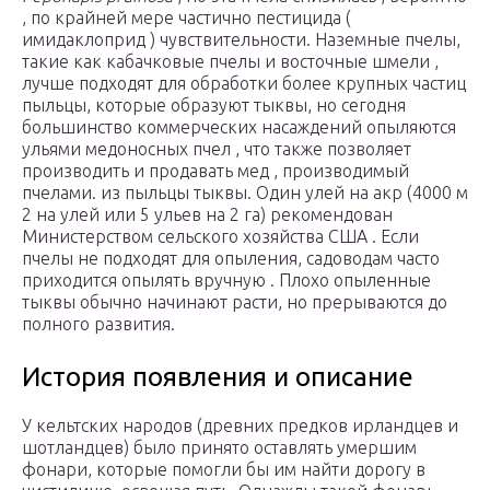
, по крайней мере частично пестицида (
имидаклоприд ) чувствительности. Наземные пчелы,
такие как кабачковые пчелы и восточные шмели ,
лучше подходят для обработки более крупных частиц
пыльцы, которые образуют тыквы, но сегодня
большинство коммерческих насаждений опыляются
ульями медоносных пчел , что также позволяет
производить и продавать мед , производимый
пчелами. из пыльцы тыквы. Один улей на акр (4000 м
2 на улей или 5 ульев на 2 га) рекомендован
Министерством сельского хозяйства США . Если
пчелы не подходят для опыления, садоводам часто
приходится опылять вручную . Плохо опыленные
тыквы обычно начинают расти, но прерываются до
полного развития.
История появления и описание
У кельтских народов (древних предков ирландцев и
шотландцев) было принято оставлять умершим
фонари, которые помогли бы им найти дорогу в