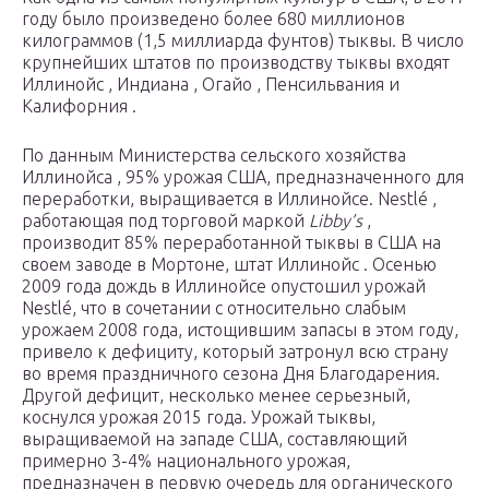
году было произведено более 680 миллионов
килограммов (1,5 миллиарда фунтов) тыквы. В число
крупнейших штатов по производству тыквы входят
Иллинойс , Индиана , Огайо , Пенсильвания и
Калифорния .
По данным Министерства сельского хозяйства
Иллинойса , 95% урожая США, предназначенного для
переработки, выращивается в Иллинойсе. Nestlé ,
работающая под торговой маркой
Libby’s
,
производит 85% переработанной тыквы в США на
своем заводе в Мортоне, штат Иллинойс . Осенью
2009 года дождь в Иллинойсе опустошил урожай
Nestlé, что в сочетании с относительно слабым
урожаем 2008 года, истощившим запасы в этом году,
привело к дефициту, который затронул всю страну
во время праздничного сезона Дня Благодарения.
Другой дефицит, несколько менее серьезный,
коснулся урожая 2015 года. Урожай тыквы,
выращиваемой на западе США, составляющий
примерно 3-4% национального урожая,
предназначен в первую очередь для органического