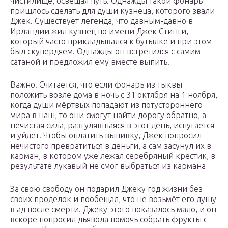
чистилище, освещая путь. Однажды такой фонарь
пришлось сделать для души кузнеца, которого звали
Джек. Существует легенда, что давным-давно в
Ирландии жил кузнец по имени Джек Стинги,
который часто прикладывался к бутылке и при этом
был скупердяем. Однажды он встретился с самим
сатаной и предложил ему вместе выпить.
Важно! Считается, что если фонарь из тыквы
положить возле дома в ночь с 31 октября на 1 ноября,
когда души мёртвых попадают из потустороннего
мира в наш, то они смогут найти дорогу обратно, а
нечистая сила, разгулявшаяся в этот день, испугается
и уйдёт. Чтобы оплатить выпивку, Джек попросил
нечистого превратиться в деньги, а сам засунул их в
карман, в котором уже лежал серебряный крестик, в
результате лукавый не смог выбраться из кармана
За свою свободу он подарил Джеку год жизни без
своих проделок и пообещал, что не возьмёт его душу
в ад после смерти. Джеку этого показалось мало, и он
вскоре попросил дьявола помочь собрать фрукты с