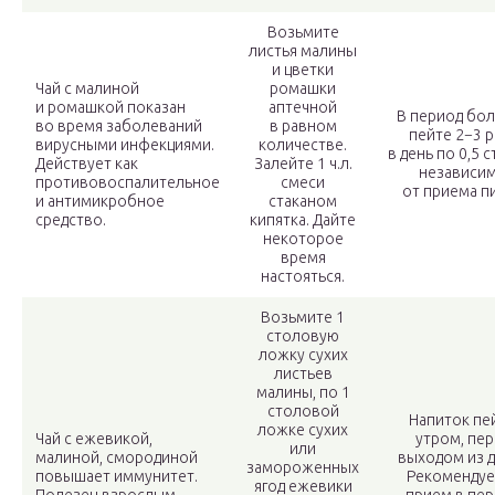
Возьмите
листья малины
и цветки
Чай с малиной
ромашки
и ромашкой показан
аптечной
В период бо
во время заболеваний
в равном
пейте 2−3 р
вирусными инфекциями.
количестве.
в день по 0,5 с
Действует как
Залейте 1 ч.л.
независи
противовоспалительное
смеси
от приема п
и антимикробное
стаканом
средство.
кипятка. Дайте
некоторое
время
настояться.
Возьмите 1
столовую
ложку сухих
листьев
малины, по 1
столовой
Напиток пе
ложке сухих
Чай с ежевикой,
утром, пер
или
малиной, смородиной
выходом из д
замороженных
повышает иммунитет.
Рекомендуе
ягод ежевики