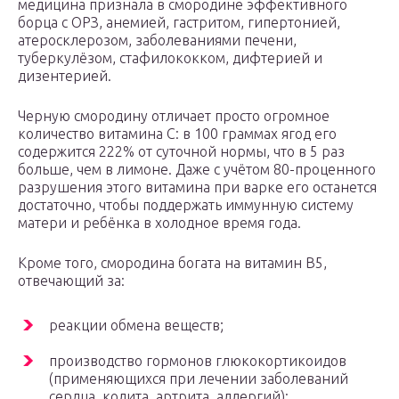
медицина признала в смородине эффективного
борца с ОРЗ, анемией, гастритом, гипертонией,
атеросклерозом, заболеваниями печени,
туберкулёзом, стафилококком, дифтерией и
дизентерией.
Черную смородину отличает просто огромное
количество витамина С: в 100 граммах ягод его
содержится 222% от суточной нормы, что в 5 раз
больше, чем в лимоне. Даже с учётом 80-проценного
разрушения этого витамина при варке его останется
достаточно, чтобы поддержать иммунную систему
матери и ребёнка в холодное время года.
Кроме того, смородина богата на витамин В5,
отвечающий за:
реакции обмена веществ;
производство гормонов глюкокортикоидов
(применяющихся при лечении заболеваний
сердца, колита, артрита, аллергий):