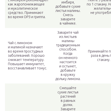
с имбирем рекомендуют
Пейте 3 раза 
имбиря,
как жаропонижающее
по 1 стакану. Н
добавьте сухие
и муколитическое
желатель
листья малины.
средство. Принимают
не употребл
Смесь
во время ОРЗ и гриппа.
заварите
в чайнике.
Заварите чай
из листьев
малины
Чай с лимоном
традиционным
и малиной назначают
способом.
во время простудных
Принимайте п
Когда
заболеваний. Хорошо
раза в день 
он немного
снижает температуру.
стакану.
настоится
Повышает иммунитет,
и остынет,
восстанавливает тонус.
добавьте
в кружку
дольку лимона.
Смешайте
сухие листья
растений
в равных
долях.
Заварите