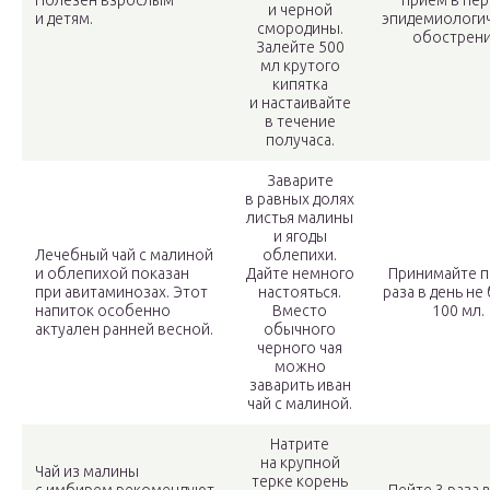
Полезен взрослым
прием в пе
и черной
и детям.
эпидемиологи
смородины.
обострени
Залейте 500
мл крутого
кипятка
и настаивайте
в течение
получаса.
Заварите
в равных долях
листья малины
и ягоды
Лечебный чай с малиной
облепихи.
и облепихой показан
Дайте немного
Принимайте п
при авитаминозах. Этот
настояться.
раза в день не
напиток особенно
Вместо
100 мл.
актуален ранней весной.
обычного
черного чая
можно
заварить иван
чай с малиной.
Натрите
на крупной
Чай из малины
терке корень