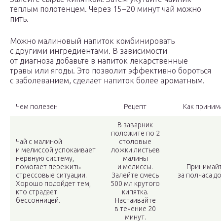
теплым полотенцем. Через 15−20 минут чай можно
пить.
Можно малиновый напиток комбинировать
с другими ингредиентами. В зависимости
от диагноза добавьте в напиток лекарственные
травы или ягоды. Это позволит эффективно бороться
с заболеванием, сделает напиток более ароматным.
Чем полезен
Рецепт
Как приним
В заварник
положите по 2
Чай с малиной
столовые
и мелиссой успокаивает
ложки листьев
нервную систему,
малины
помогает пережить
и мелиссы.
Принимай
стрессовые ситуации.
Залейте смесь
за полчаса до
Хорошо подойдет тем,
500 мл крутого
кто страдает
кипятка.
бессонницей.
Настаивайте
в течение 20
минут.