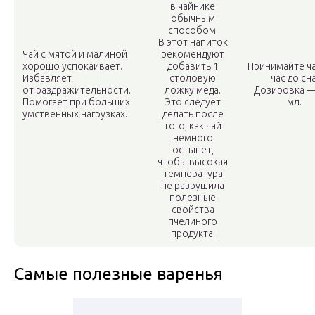
в чайнике
обычным
способом.
В этот напиток
Чай с мятой и малиной
рекомендуют
хорошо успокаивает.
добавить 1
Принимайте ча
Избавляет
столовую
час до сна
от раздражительности.
ложку меда.
Дозировка —
Помогает при больших
Это следует
мл.
умственных нагрузках.
делать после
того, как чай
немного
остынет,
чтобы высокая
температура
не разрушила
полезные
свойства
пчелиного
продукта.
Самые полезные варенья