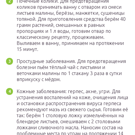
Почечные колики. Для предотвращения
коликов принимать ванну с отваром из смеси
листьев малины, берёзы, манжетки, сушеницы
топяной. Для приготовления средства берём 40
грамм растений, смешанных в равных
пропорциях и 1 л воды, готовим отвар по
классическому рецепту, процеживаем.
Выливаем в ванну, принимаем на протяжении
15 минут.
Простудные заболевания. Для предотвращения
болезни пьём тёплый чай с листьями и
веточками малины по 1 стакану 3 раза в сутки
вприкуску с мёдом.
Кожные заболевания: герпес, акне, угри. Для
устранения воспалений на коже, очищения лица
и остановки распространения вируса герпеса
рекомендуют мазь из свежего сырья. Готовим её
так: берём 1 столовую ложку измельчённых на
блендере листьев, смешиваем с 2 столовыми
ложками сливочного масла. Наносим состав на
проблемные места по утрам на протяжении 14