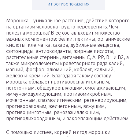
и противопоказания
Морошка – уникальное растение, действие которого
на организм человека трудно переоценить. Чем
полезна морошка? В ее состав входит множество
важных компонентов: белки, пектины, органические
кислоты, клетчатка, сахара, дубильные вещества,
фитонциды, антиоксиданты, жирные кислоты,
растительные стерины, витамины C, A, PP, B1 и B2, а
также микроэлементы кроветворного ряда калий,
магний, фосфор, алюминий, кобальт, кальций,
железо и кремний. Благодаря такому составу
морошка обладает противовоспалительным,
потогонным, общеукрепляющим, омолаживающим,
иммуномодулирующим, противомикробным,
мочегонным, спазмолитическим, регенерирующим,
противораковым, желчегонным, вяжущим,
противоцинготным, ранозаживляющим,
противолихорадочным, и закрепляющим действием.
С помощью листьев, корней и ягод морошки