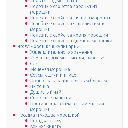
Польза ягод морошка
Полезные свойства варенья из
морошки
Полезные свойства листьев морошки
Лечебные свойства чашелистиков
морошки
Полезные свойства корня морошки
Полезные свойства цветков морошки
Ягода морошка в кулинарии
Желе длительного хранения
Компоты, джемы, кисели, варенье
Сок
Моченая морошка
Соусы к дичи и птице
Приправа к национальным блюдам
Выпечка
Душистый чай
Спиртные напитки
Противопоказания в применении
морошки
Посадка и уход за морошкой
Посадка в саду
Как ухаживать