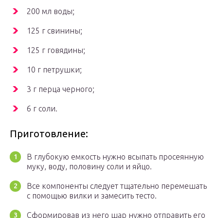
200 мл воды;
125 г свинины;
125 г говядины;
10 г петрушки;
3 г перца черного;
6 г соли.
Приготовление:
В глубокую емкость нужно всыпать просеянную
муку, воду, половину соли и яйцо.
Все компоненты следует тщательно перемешать
с помощью вилки и замесить тесто.
Сформировав из него шар нужно отправить его