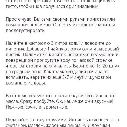
статью про вареники, там показано как защипнуть
тесто, чтобы шов получился оригинальным.
Просто чудо! Вы сами своими руками приготовили
домашние пельмени. Остается их только сварить и
продегустировать.
Налейте в кастрюлю 3 литра воды и доводите до
кипения. Добавьте 1 чайную ложку соли и лавровый
листик. Положите в кипяток несколько пельменей и
поварешкой прокрутите воду по часовой стрелке,
чтобы заготовки не слипались. Варите по 15-20 штук
на среднем огне. Как только изделия начинают
всплывать, варите их еще 5-7 минут и шумовкой
достаньте из воды.
В готовые пельмени положите кусочки сливочного
масла. Сразу пробуйте. Ох, какие же они вкусные!
Нежные, сочные, ароматные.
Подавайте к столу горячими. Их очень вкусно есть со
сметаной, маслом, жареным луком ну и другими