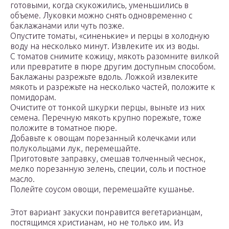
готовыми, когда скукожились, уменьшились в
объеме. Луковки можно снять одновременно с
баклажанами или чуть позже.
Опустите томаты, «синенькие» и перцы в холодную
воду на несколько минут. Извлеките их из воды.
С томатов снимите кожицу, мякоть разомните вилкой
или превратите в пюре другим доступным способом.
Баклажаны разрежьте вдоль. Ложкой извлеките
мякоть и разрежьте на несколько частей, положите к
помидорам.
Очистите от тонкой шкурки перцы, выньте из них
семена. Перечную мякоть крупно порежьте, тоже
положите в томатное пюре.
Добавьте к овощам порезанный колечками или
полукольцами лук, перемешайте.
Приготовьте заправку, смешав толченный чеснок,
мелко порезанную зелень, специи, соль и постное
масло.
Полейте соусом овощи, перемешайте кушанье.
Этот вариант закуски понравится вегетарианцам,
постящимся христианам, но не только им. Из