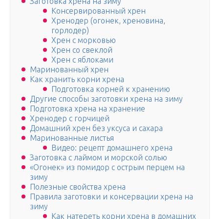
Заготовка хрена на зиму
Консервированный хрен
Хренодер (огонек, хреновина,
горлодер)
Хрен с морковью
Хрен со свеклой
Хрен с яблоками
Маринованный хрен
Как хранить корни хрена
Подготовка корней к хранению
Другие способы заготовки хрена на зиму
Подготовка хрена на хранение
Хренодер с горчицей
Домашний хрен без уксуса и сахара
Маринованные листья
Видео: рецепт домашнего хрена
Заготовка с лаймом и морской солью
«Огонек» из помидор с острым перцем на
зиму
Полезные свойства хрена
Правила заготовки и консервации хрена на
зиму
Как натереть корни хрена в домашних