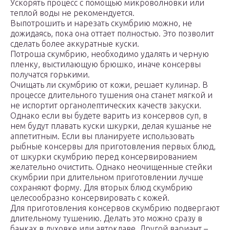
Ускорять процесс с помощью микроволновки или
теплой воды не рекомендуется.
Выпотрошить и нарезать скумбрию можно, не
дожидаясь, пока она оттает полностью. Это позволит
сделать более аккуратные куски.
Потроша скумбрию, необходимо удалять и черную
пленку, выстилающую брюшко, иначе консервы
получатся горькими.
Очищать ли скумбрию от кожи, решает кулинар. В
процессе длительного тушения она станет мягкой и
не испортит органолептических качеств закуски.
Однако если вы будете варить из консервов суп, в
нем будут плавать куски шкурки, делая кушанье не
аппетитным. Если вы планируете использовать
рыбные консервы для приготовления первых блюд,
от шкурки скумбрию перед консервированием
желательно очистить. Однако неочищенные стейки
скумбрии при длительном приготовлении лучше
сохраняют форму. Для вторых блюд скумбрию
целесообразно консервировать с кожей.
Для приготовления консервов скумбрию подвергают
длительному тушению. Делать это можно сразу в
банках в духовке или автоклаве. Другой вариант –