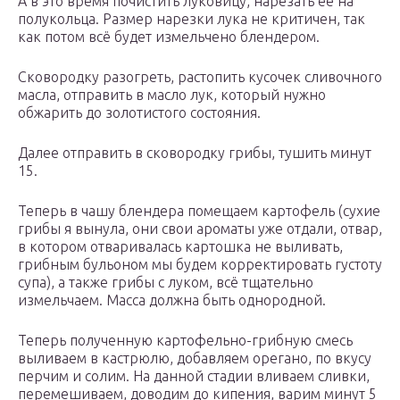
А в это время почистить луковицу, нарезать ее на
полукольца. Размер нарезки лука не критичен, так
как потом всё будет измельчено блендером.
Сковородку разогреть, растопить кусочек сливочного
масла, отправить в масло лук, который нужно
обжарить до золотистого состояния.
Далее отправить в сковородку грибы, тушить минут
15.
Теперь в чашу блендера помещаем картофель (сухие
грибы я вынула, они свои ароматы уже отдали, отвар,
в котором отваривалась картошка не выливать,
грибным бульоном мы будем корректировать густоту
супа), а также грибы с луком, всё тщательно
измельчаем. Масса должна быть однородной.
Теперь полученную картофельно-грибную смесь
выливаем в кастрюлю, добавляем орегано, по вкусу
перчим и солим. На данной стадии вливаем сливки,
перемешиваем, доводим до кипения, варим минут 5