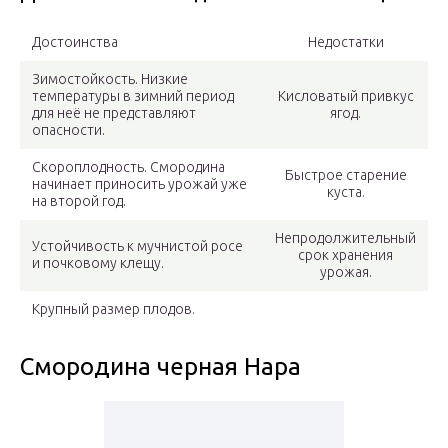
Достоинства
Недостатки
Зимостойкость. Низкие
температуры в зимний период
Кисловатый привкус
для неё не представляют
ягод.
опасности.
Скороплодность. Смородина
Быстрое старение
начинает приносить урожай уже
куста.
на второй год.
Непродолжительный
Устойчивость к мучнистой росе
срок хранения
и почковому клещу.
урожая.
Крупный размер плодов.
Смородина черная Нара