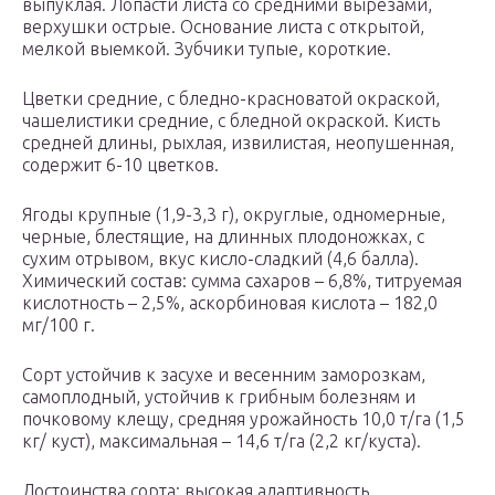
выпуклая. Лопасти листа со средними вырезами,
верхушки острые. Основание листа с открытой,
мелкой выемкой. Зубчики тупые, короткие.
Цветки средние, с бледно-красноватой окраской,
чашелистики средние, с бледной окраской. Кисть
средней длины, рыхлая, извилистая, неопушенная,
содержит 6-10 цветков.
Ягоды крупные (1,9-3,3 г), округлые, одномерные,
черные, блестящие, на длинных плодоножках, с
сухим отрывом, вкус кисло-сладкий (4,6 балла).
Химический состав: сумма сахаров – 6,8%, титруемая
кислотность – 2,5%, аскорбиновая кислота – 182,0
мг/100 г.
Сорт устойчив к засухе и весенним заморозкам,
самоплодный, устойчив к грибным болезням и
почковому клещу, средняя урожайность 10,0 т/га (1,5
кг/ куст), максимальная – 14,6 т/га (2,2 кг/куста).
Достоинства сорта: высокая адаптивность,