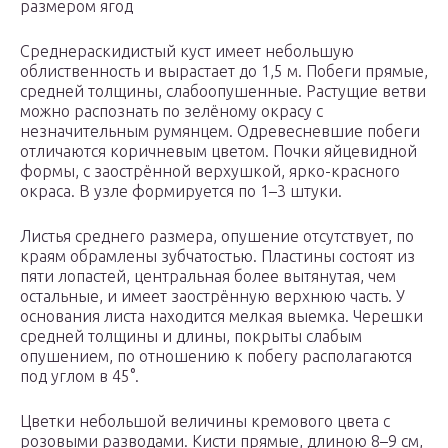
размером ягод
Среднераскидистый куст имеет небольшую
облиственность и вырастает до 1,5 м. Побеги прямые,
средней толщины, слабоопушенные. Растущие ветви
можно распознать по зелёному окрасу с
незначительным румянцем. Одревесневшие побеги
отличаются коричневым цветом. Почки яйцевидной
формы, с заострённой верхушкой, ярко-красного
окраса. В узле формируется по 1–3 штуки.
Листья среднего размера, опушение отсутствует, по
краям обрамлены зубчатостью. Пластины состоят из
пяти лопастей, центральная более вытянутая, чем
остальные, и имеет заострённую верхнюю часть. У
основания листа находится мелкая выемка. Черешки
средней толщины и длины, покрыты слабым
опушением, по отношению к побегу располагаются
под углом в 45°.
Цветки небольшой величины кремового цвета с
розовыми разводами. Кисти прямые, длиною 8–9 см,