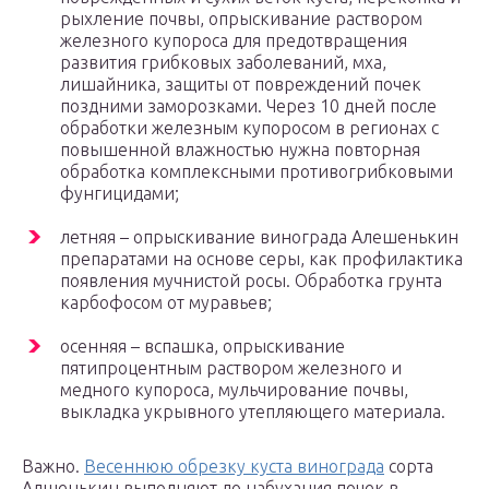
рыхление почвы, опрыскивание раствором
железного купороса для предотвращения
развития грибковых заболеваний, мха,
лишайника, защиты от повреждений почек
поздними заморозками. Через 10 дней после
обработки железным купоросом в регионах с
повышенной влажностью нужна повторная
обработка комплексными противогрибковыми
фунгицидами;
летняя – опрыскивание винограда Алешенькин
препаратами на основе серы, как профилактика
появления мучнистой росы. Обработка грунта
карбофосом от муравьев;
осенняя – вспашка, опрыскивание
пятипроцентным раствором железного и
медного купороса, мульчирование почвы,
выкладка укрывного утепляющего материала.
Важно.
Весеннюю обрезку куста винограда
сорта
Алшенькин выполняют до набухания почек в