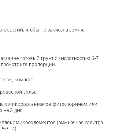
тверстий, чтобы не закисала земля.
магазине готовый грунт с кислотностью 6-7
, посмотрите пропорции.
есок, компост.
древесной золы.
ных микроорганизмов фитоспорином или
 на 2 дня.
мплекс микроэлементов (аммиачная селитра
½ ч. л).