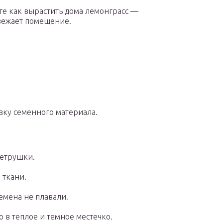
те как вырастить дома лемонграсс —
вежает помещение.
вку семенного материала.
петрушки.
 ткани.
емена не плавали.
 в теплое и темное местечко.