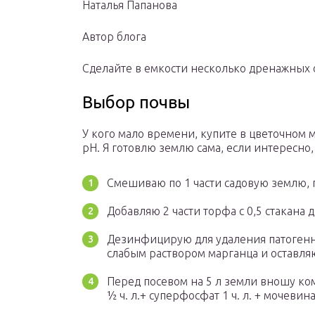
Наталья Папанова
Автор блога
Сделайте в емкости несколько дренажных о
Выбор почвы
У кого мало времени, купите в цветочном 
pH. Я готовлю землю сама, если интересно
Смешиваю по 1 части садовую землю, п
Добавляю 2 части торфа с 0,5 стакана 
Дезинфицирую для удаления патоген
слабым раствором марганца и оставляю
Перед посевом на 5 л земли вношу ко
½ ч. л.+ суперфосфат 1 ч. л. + мочевина 