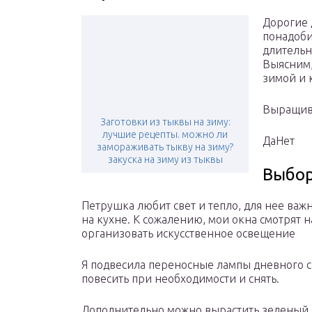
Дорогие 
понадоби
длительн
Выясним,
зимой и 
Выращива
Заготовки из тыквы на зиму:
лучшие рецепты. можно ли
ДаНет
замораживать тыкву на зиму?
закуска на зиму из тыквы
Выбор
Петрушка любит свет и тепло, для нее важн
на кухне. К сожалению, мои окна смотрят 
организовать искусственное освещение
Я подвесила переносные лампы дневного с
повесить при необходимости и снять.
Дополнительно можно вырастить зеленый 