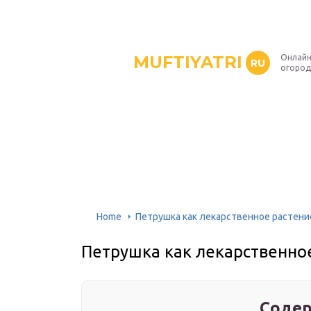
MUFTIYATRI
Онлайн
RU
огород
Home
Петрушка как лекарственное растение
Петрушка как лекарственное
Содер