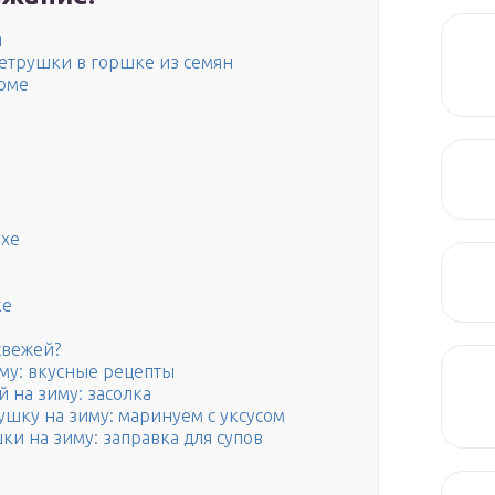
я
етрушки в горшке из семян
доме
ухе
ке
свежей?
му: вкусные рецепты
 на зиму: засолка
ушку на зиму: маринуем с уксусом
ки на зиму: заправка для супов