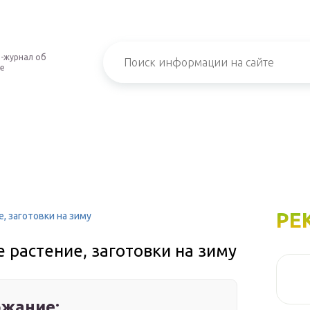
-журнал об
е
РЕ
, заготовки на зиму
 растение, заготовки на зиму
жание: