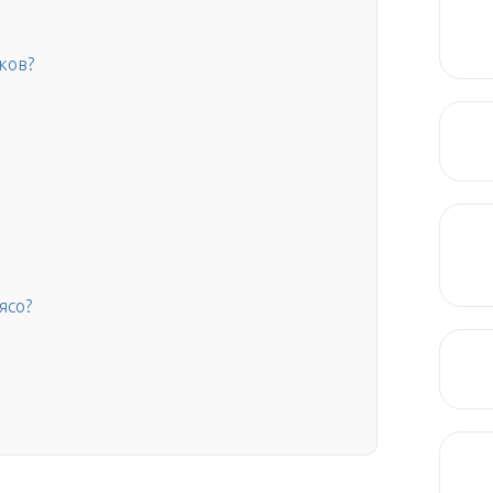
ков?
ясо?