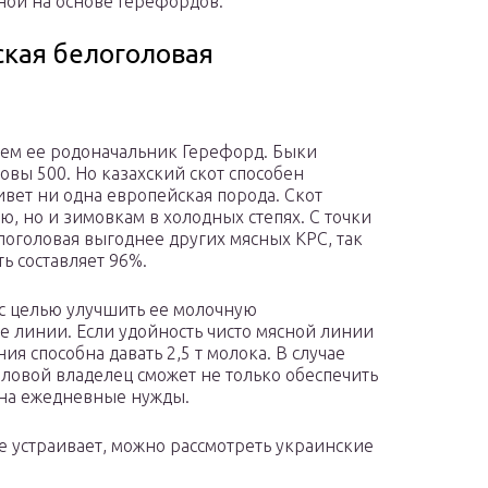
ой на основе Герефордов.
ская белоголовая
чем ее родоначальник Герефорд. Быки
ровы 500. Но казахский скот способен
ивет ни одна европейская порода. Скот
ю, но и зимовкам в холодных степях. С точки
логоловая выгоднее других мясных КРС, так
ть составляет 96%.
 с целью улучшить ее молочную
ве линии. Если удойность чисто мясной линии
ния способна давать 2,5 т молока. В случае
ловой владелец сможет не только обеспечить
а на ежедневные нужды.
не устраивает, можно рассмотреть украинские