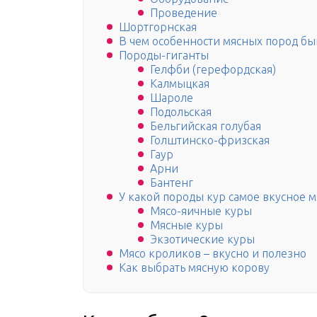
Проведение
Шортгорнская
В чем особенности мясных пород бы
Породы-гиганты
Гелфби (герефордская)
Калмыцкая
Шароле
Подольская
Бельгийская голубая
Голштинско-фризская
Гаур
Арни
Бантенг
У какой породы кур самое вкусное м
Мясо-яичные куры
Мясные куры
Экзотические куры
Мясо кроликов – вкусно и полезно
Как выбрать мясную корову