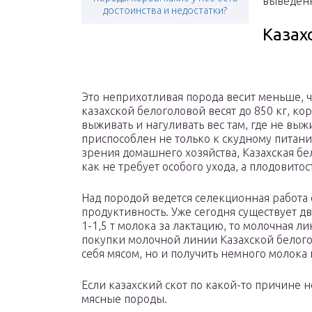
выведенн
достоинства и недостатки?
Казах
Это неприхотливая порода весит меньше, 
казахской белоголовой весят до 850 кг, ко
выживать и нагуливать вес там, где не выж
приспособлен не только к скудному питани
зрения домашнего хозяйства, Казахская бе
как не требует особого ухода, а плодовитос
Над породой ведется селекционная работа
продуктивность. Уже сегодня существует д
1-1,5 т молока за лактацию, то молочная ли
покупки молочной линии Казахской белого
себя мясом, но и получить немного молок
Если казахский скот по какой-то причине 
мясные породы.