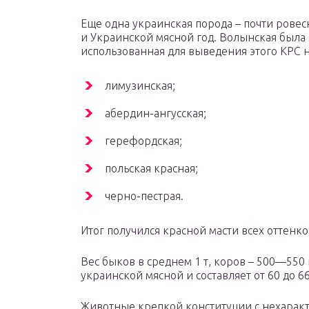
Еще одна украинская порода – почти ров
и Украинской мясной год. Волынская была в
использованная для выведения этого КРС н
лимузинская;
абердин-ангусская;
герефордская;
польская красная;
черно-пестрая.
Итог получился красной масти всех оттенк
Вес быков в среднем 1 т, коров – 500—550
украинской мясной и составляет от 60 до 6
Животные крепкой конституции с нехаракт