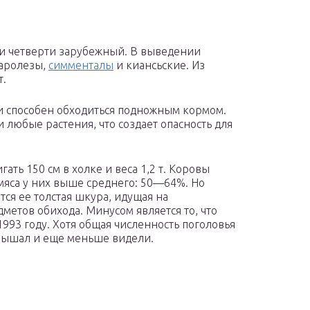
ри четверти зарубежный. В выведении
шаролезы,
симменталы
и киансьские. Из
т.
и способен обходиться подножным кормом.
 любые растения, что создает опасность для
ть 150 см в холке и веса 1,2 т. Коровы
 мяса у них выше среднего: 50—64%. Но
ся ее толстая шкура, идущая на
метов обихода. Минусом является то, что
1993 году. Хотя общая численность поголовья
 слышал и еще меньше видели.