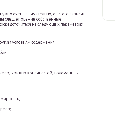
ужно очень внимательно, от этого зависит
ды следует оценив собственные
сосредоточиться на следующих параметрах
ругим условиям содержания;
бей;
ример, кривых конечностей, поломанных
, жирность;
ормов;