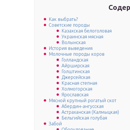
Содер
Как выбрать?
Советские породы
Казахская белоголовая
Украинская мясная
Волынская
История выведения
Молочные породы коров
Голландская
Айрширская
Голштинская
Джерсейская
Красная степная
Холмогорская
Ярославская
Мясной крупный рогатый скот
Абердин-ангусская
Астраханская (Калмыцкая)
Бельгийская голубая
Забой
Оборудование