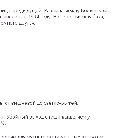
есница предыдущей. Разница между Волынской
ыведена в 1994 году. Но генетическая база,
емного другая:
ов: от вишневой до светло-рыжей.
 кг. Убойный выход с туши выше, чем у
6%.
ерным для мясного скота мощным костяком.