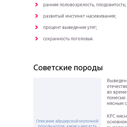
ранняя половозрелость, плодовитость;
развитый инстинкт насиживания;
процент выведения утят;
сохранность поголовья.
Советские породы
Выведени
отечеств
во време
помесью 
мясным с
КРС мясн
Описание айрширской молочной
основно
породы коров. какие у нее есть